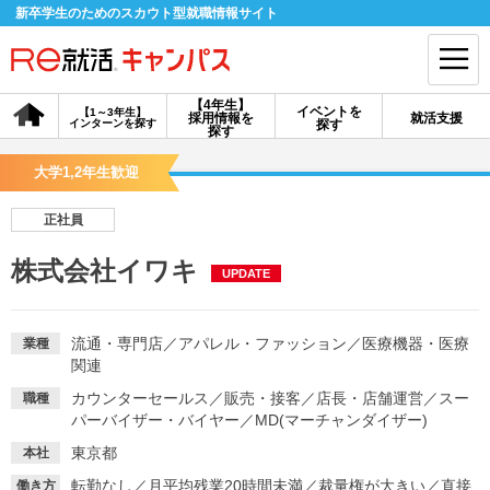
新卒学生のためのスカウト型就職情報サイト
【4年生】
イベントを
【1～3年生】
採用情報を
就活支援
インターンを探す
探す
会員登録
ログイン
探す
大学1,2年生歓迎
会員ID・パスワードを忘れた方はこちら
正社員
探す
株式会社イワキ
UPDATE
【4年生】
【4年生】
【1～3年生】
採用情報を探す
説明会を探す
インターンを探す
流通・専門店
／
アパレル・ファッション
／
医療機器・医療
業種
関連
カウンターセールス
／
販売・接客
／
店長・店舗運営
／
スー
職種
イベントを探す
スカウト
お知らせ
パーバイザー・バイヤー
／
MD(マーチャンダイザー)
東京都
本社
就活ノウハウ・サポート
転勤なし
／
月平均残業20時間未満
／
裁量権が大きい
／
直接
働き方