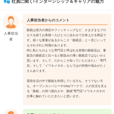
社員に聞く!インターンシップ＆キャリアの魅力
人事担当者からのコメント
眼鏡は視力の測定やフィッティングなど、さまざまなプロ
人事担当
セスを経てお客様一人ひとりに合わせて出来上がる商品で
者
す。様々な要素があるからこそ「眼鏡店」と一言にいって
もそれぞれに特徴があります。
特に私たちのような専門店と呼ばれる形態の眼鏡店は、量
販店の眼鏡店と比べると馴染みの薄い眼鏡店ではないかと
思います。そして、だからこそ知っていただきたい「専門
店」そして「イワキメガネ」ならではの特徴や強みがたく
さんあります。
普段生活の中で眼鏡を利用している方も、そうでない方
も、オープンカンパニーや1dayワークで、人の生活を支え
る「眼鏡」の持つ面白さや、眼鏡”専門店”イワキメガネの
仕事に触れていただきたいと思います。