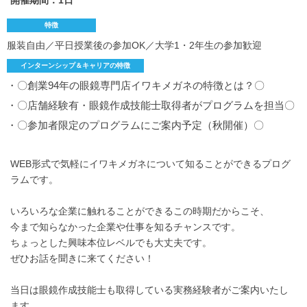
開催期間：1日
特徴
服装自由／平日授業後の参加OK／大学1・2年生の参加歓迎
インターンシップ＆キャリアの特徴
・〇創業94年の眼鏡専門店イワキメガネの特徴とは？〇
・〇店舗経験有・眼鏡作成技能士取得者がプログラムを担当〇
・〇参加者限定のプログラムにご案内予定（秋開催）〇
WEB形式で気軽にイワキメガネについて知ることができるプログ
ラムです。
いろいろな企業に触れることができるこの時期だからこそ、
今まで知らなかった企業や仕事を知るチャンスです。
ちょっとした興味本位レベルでも大丈夫です。
ぜひお話を聞きに来てください！
当日は眼鏡作成技能士も取得している実務経験者がご案内いたし
ます。