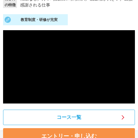
感謝される仕事
の特徴
就活支援
就活コラム
教育制度・研修が充実
就活ノウハウが満載！
お役立ち記事・相談室など
適職診断
就活チャンネル
あなたに合う仕事を診断！
動画で対策講座をチェック
就活ニュースペーパー
よくある質問
就活時事ニュースを更新
不明点があればこちら
コース一覧
エントリー・申し込む