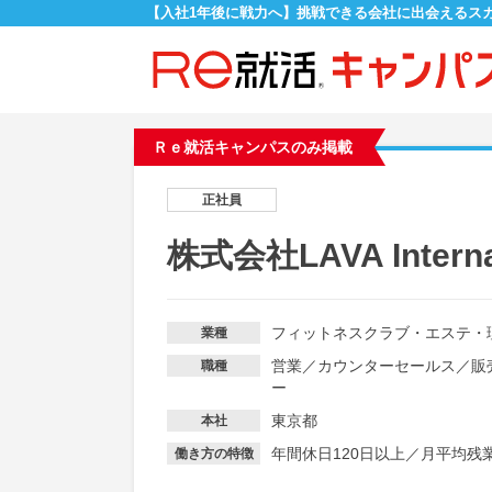
【入社1年後に戦力へ】挑戦できる会社に出会えるス
Ｒｅ就活キャンパスのみ掲載
正社員
株式会社LAVA Interna
フィットネスクラブ・エステ・
業種
営業
／
カウンターセールス
／
販
職種
ー
東京都
本社
年間休日120日以上
／
月平均残業
働き方の特徴