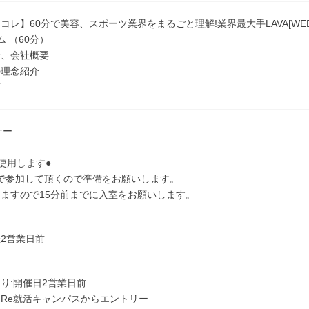
コレ】60分で美容、スポーツ業界をまるごと理解!業界最大手LAVA[WEB
ム （60分）
介、会社概要
の理念紹介
答
ナー
を使用します●
で参加して頂くので準備をお願いします。
ますので15分前までに入室をお願いします。
2営業日前
り:開催日2営業日前
Re就活キャンパスからエントリー