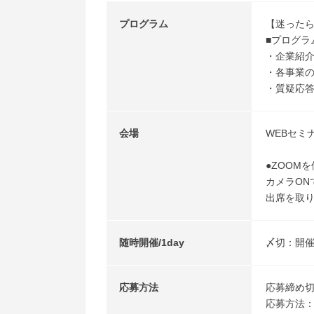
プログラム
【迷ったら
■プログラ
・企業紹
・各事業
・質疑応
会場
WEBセミ
●ZOOM
カメラON
出席を取り
随時開催/1day
〆切：開催
応募方法
応募締め切
応募方法：