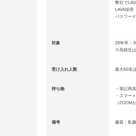
弊社でLA
LAVA採用
パスワー
対象
28年卒：
※高校生
受け入れ人数
最大60名
持ち物
・筆記用
・スマート
（ZOOM
備考
服装：私