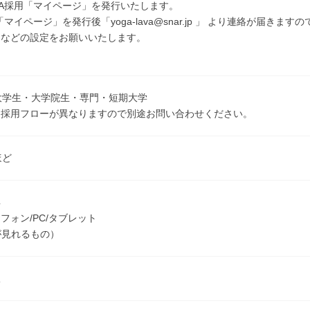
VA採用「マイページ」を発行いたします。
「マイページ」を発行後「yoga-lava@snar.jp 」 より連絡が届きま
ドなどの設定をお願いいたします。
大学生・大学院生・専門・短期大学
は採用フローが異なりますので別途お問い合わせください。
ほど
具
フォン/PC/タブレット
が見れるもの）
服