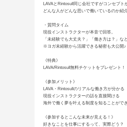
LAVAとRintosull同じ会社ですがコンセプ
どんな人がどんな思いで働いているのか紹
・質問タイム
現役インストラクターが本音で回答。
「未経験でも大丈夫？」「働き方は？」な
※ヨガ未経験から活躍できる秘密も大公開♪
《特典》
LAVA/Rintosull無料チケットをプレゼント！
《参加メリット》
LAVA・Rintosullのリアルな働き方が分かる
現役インストラクターの話を直接聞ける
海外で働く夢を叶える制度を知ることがで
《参加するとこんな未来が見える！》
好きなことを仕事にするって、実際どう？