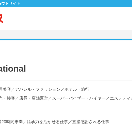
カウトサイト
tional
理美容
／
アパレル・ファッション
／
ホテル・旅行
売・接客
／
店長・店舗運営
／
スーパーバイザー・バイヤー
／
エステティ
20時間未満
／
語学力を活かせる仕事
／
直接感謝される仕事