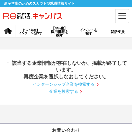
新卒学生のためのスカウト型就職情報サイト
【4年生】
イベントを
【1～3年生】
採用情報を
就活支援
インターンを探す
探す
会員登録
ログイン
探す
会員ID・パスワードを忘れた方はこちら
・ 該当する企業情報が存在しないか、掲載が終了して
探す
います。
再度企業を選択しなおしてください。
インターンシップ企業を検索する
【4年生】
【4年生】
【1～3年生】
採用情報を探す
説明会を探す
インターンを探す
企業を検索する
イベントを探す
スカウト
お知らせ
就活ノウハウ・サポート
お問い合わせ