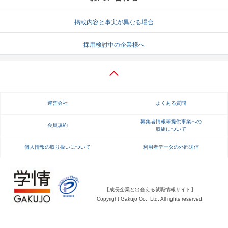
就活支援
就活コラム
掲載内容と事実が異なる場合
就活ノウハウが満載！
お役立ち記事・相談室など
採用検討中の企業様へ
適職診断
就活チャンネル
あなたに合う仕事を診断！
動画で対策講座をチェック
就活ニュースペーパー
よくある質問
運営会社
よくある質問
就活時事ニュースを更新
不明点があればこちら
募集者情報等提供事業への
会員規約
取組について
個人情報の取り扱いについて
利用者データの外部送信
【成長企業と出会える就職情報サイト】
Copyright Gakujo Co., Ltd. All rights reserved.