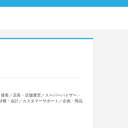
・接客
／
店長・店舗運営
／
スーパーバイザー・
財務・会計
／
カスタマーサポート
／
企画・商品