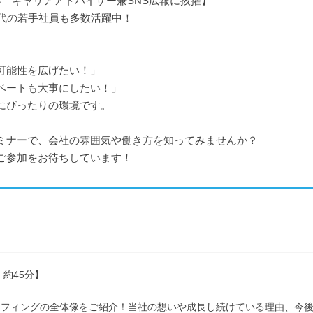
年 キャリアアドバイザー兼SNS広報に抜擢】
0代の若手社員も多数活躍中！
可能性を広げたい！」
ベートも大事にしたい！」
にぴったりの環境です。
ミナーで、会社の雰囲気や働き方を知ってみませんか？
ご参加をお待ちしています！
 約45分】
ッフィングの全体像をご紹介！当社の想いや成長し続けている理由、今