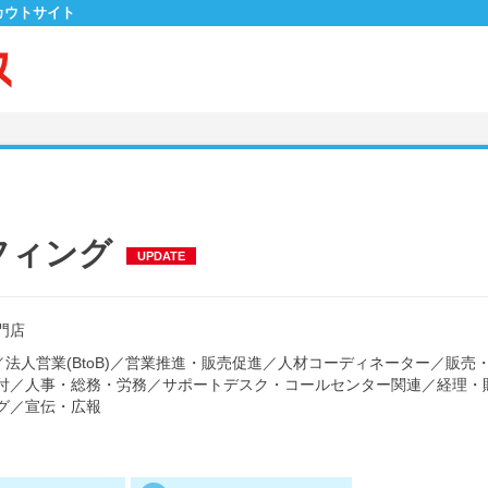
カウトサイト
フィング
UPDATE
門店
／
法人営業(BtoB)
／
営業推進・販売促進
／
人材コーディネーター
／
販売
付
／
人事・総務・労務
／
サポートデスク・コールセンター関連
／
経理・
グ
／
宣伝・広報