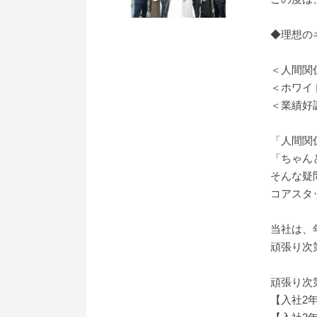
◆理想の
＜人間関
＜ホワイ
＜業績好
「人間関
「ちゃん
そんな疑
コアスタ
当社は、
頑張り次
頑張り次
【入社2