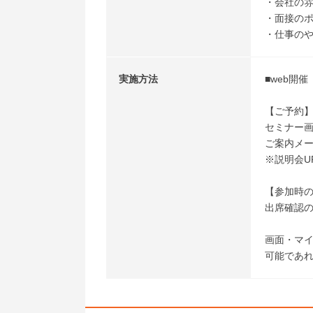
・会社の
・面接の
・仕事のや
実施方法
■web開
【ご予約
セミナー
ご案内メー
※説明会U
【参加時
出席確認の
画面・マイ
可能であれ