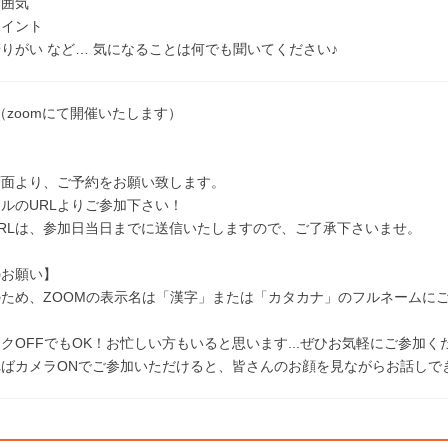
雰囲気
ポイント
りがい など… 気になることは何でも聞いてください♪
催（zoomにて開催いたします）
】
画面より、ご予約をお願い致します。
ルのURLよりご参加下さい！
RLは、参加日当日までに送信いたしますので、ご了承下さいませ。
のお願い】
ため、ZOOMの表示名は「漢字」または「カタカナ」のフルネームに
クOFFでもOK！お忙しい方もいると思います...ぜひお気軽にご参加く
ばカメラONでご参加いただけると、皆さんのお顔を見ながらお話しでき