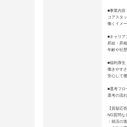
■事業内容
コアスタ
働くイメ
■キャリア
昇給・昇
年齢や社
■福利厚生
働きやす
安心して
■選考フロ
選考の流
【質疑応答
NG質問な
・就活の