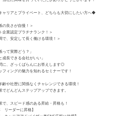
キャリアとプライベート、どちらも大切にしたい方へ◆
係の良さが自慢！＞
ト企業認定プラチナランク！＞
調で、安定して長く働ける環境！＞
係って実際どう？」
と成長できる会社がいい」
問に、ざっくばらんにお答えします◎
ッフィングの魅力を知れるセミナーです！
年齢や社歴に関係なくチャレンジできる環境！
第でどんどんステップアップできます。
第で、スピード感のある昇給・昇格も！
年 リーダーに昇格】