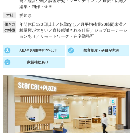
発
／
経営企画
／
調査研究・マーケティング
／
宣伝・広報
／
編集・制作・企画
就活支援
就活コラム
愛知県
本社
就活ノウハウが満載！
お役立ち記事・相談室など
年間休日120日以上
／
転勤なし
／
月平均残業20時間未満
／
働き方
裁量権が大きい
／
直接感謝される仕事
／
ジョブローテーシ
の特徴
適職診断
就活チャンネル
ョンあり
／
リモートワーク・在宅勤務可
あなたに合う仕事を診断！
動画で対策講座をチェック
教育制度・研修が充実
入社3年以内離職率15％以下
就活ニュースペーパー
よくある質問
家賃補助あり
就活時事ニュースを更新
不明点があればこちら