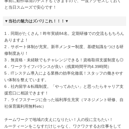
事前に動作環境のテストもできますので、一度アクセスしておく
と当日スムーズで安心です！
▼当社の魅力はズバリこれ！！！▼
1．同期がたくさん！昨年実績84名。定期研修での交流ももちろん
ありますよ！
2．サポート体制が充実。新卒メンター制度、基礎知識をつける研
修制度あり！
3．無資格・未経験でもチャレンジできる！資格取得支援制度も◎
4．ワークライフバランスが良い（残業時間平均4.39時間）
5．ITシステム導入による業務の効率化徹底！スタッフの働きやす
い体制を整えています。
6．社内留学＆転職制度。「やってみたい」と思ったらキャリア支
援窓口に相談できます！
7．ライフステージに合った福利厚生充実（マネジメント研修、自
社保育園利用無料etc）
チームワークで地域の支えになりたい！人の役に立ちたい！
ルーティーンをこなすだけじゃなく、ワクワクするお仕事をして