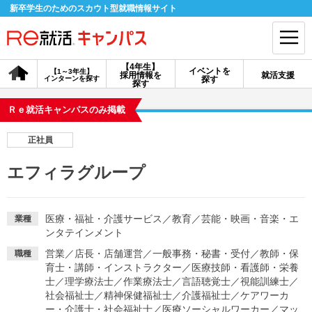
新卒学生のためのスカウト型就職情報サイト
【4年生】
イベントを
【1～3年生】
採用情報を
就活支援
インターンを探す
探す
会員登録
ログイン
探す
Ｒｅ就活キャンパスのみ掲載
会員ID・パスワードを忘れた方はこちら
正社員
探す
エフィラグループ
【4年生】
【4年生】
【1～3年生】
採用情報を探す
説明会を探す
インターンを探す
医療・福祉・介護サービス
／
教育
／
芸能・映画・音楽・エ
業種
ンタテインメント
営業
／
店長・店舗運営
／
一般事務・秘書・受付
／
教師・保
職種
イベントを探す
スカウト
お知らせ
育士・講師・インストラクター
／
医療技師・看護師・栄養
士
／
理学療法士
／
作業療法士
／
言語聴覚士
／
視能訓練士
／
社会福祉士
／
精神保健福祉士
／
介護福祉士
／
ケアワーカ
就活ノウハウ・サポート
ー・介護士・社会福祉士
／
医療ソーシャルワーカー
／
マッ