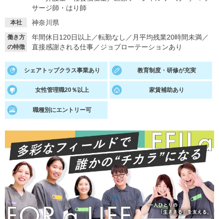
サージ師・はり師
就活支援
就活コラム
神奈川県
本社
就活ノウハウが満載！
お役立ち記事・相談室など
年間休日120日以上
／
転勤なし
／
月平均残業20時間未満
／
働き方
直接感謝される仕事
／
ジョブローテーションあり
の特徴
適職診断
就活チャンネル
あなたに合う仕事を診断！
動画で対策講座をチェック
シェアトップクラス事業あり
教育制度・研修が充実
就活ニュースペーパー
よくある質問
女性管理職20％以上
家賃補助あり
就活時事ニュースを更新
不明点があればこちら
職種別にエントリー可