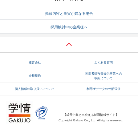
就活支援
就活コラム
掲載内容と事実が異なる場合
就活ノウハウが満載！
お役立ち記事・相談室など
採用検討中の企業様へ
適職診断
就活チャンネル
あなたに合う仕事を診断！
動画で対策講座をチェック
就活ニュースペーパー
よくある質問
運営会社
よくある質問
就活時事ニュースを更新
不明点があればこちら
募集者情報等提供事業への
会員規約
取組について
個人情報の取り扱いについて
利用者データの外部送信
【成長企業と出会える就職情報サイト】
Copyright Gakujo Co., Ltd. All rights reserved.