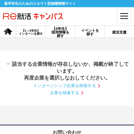
新卒学生のためのスカウト型就職情報サイト
【4年生】
イベントを
【1～3年生】
採用情報を
就活支援
インターンを探す
探す
会員登録
ログイン
探す
会員ID・パスワードを忘れた方はこちら
・ 該当する企業情報が存在しないか、掲載が終了して
探す
います。
再度企業を選択しなおしてください。
インターンシップ企業を検索する
【4年生】
【4年生】
【1～3年生】
採用情報を探す
説明会を探す
インターンを探す
企業を検索する
イベントを探す
スカウト
お知らせ
就活ノウハウ・サポート
お問い合わせ