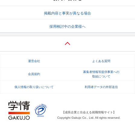
就活支援
就活コラム
掲載内容と事実が異なる場合
就活ノウハウが満載！
お役立ち記事・相談室など
採用検討中の企業様へ
適職診断
就活チャンネル
あなたに合う仕事を診断！
動画で対策講座をチェック
就活ニュースペーパー
よくある質問
運営会社
よくある質問
就活時事ニュースを更新
不明点があればこちら
募集者情報等提供事業への
会員規約
取組について
個人情報の取り扱いについて
利用者データの外部送信
【成長企業と出会える就職情報サイト】
Copyright Gakujo Co., Ltd. All rights reserved.