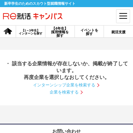
新卒学生のためのスカウト型就職情報サイト
【4年生】
イベントを
【1～3年生】
採用情報を
就活支援
インターンを探す
探す
会員登録
ログイン
探す
会員ID・パスワードを忘れた方はこちら
・ 該当する企業情報が存在しないか、掲載が終了して
探す
います。
再度企業を選択しなおしてください。
インターンシップ企業を検索する
【4年生】
【4年生】
【1～3年生】
採用情報を探す
説明会を探す
インターンを探す
企業を検索する
イベントを探す
スカウト
お知らせ
就活ノウハウ・サポート
お問い合わせ