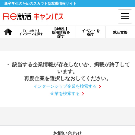
新卒学生のためのスカウト型就職情報サイト
【4年生】
イベントを
【1～3年生】
採用情報を
就活支援
インターンを探す
探す
会員登録
ログイン
探す
会員ID・パスワードを忘れた方はこちら
・ 該当する企業情報が存在しないか、掲載が終了して
探す
います。
再度企業を選択しなおしてください。
インターンシップ企業を検索する
【4年生】
【4年生】
【1～3年生】
採用情報を探す
説明会を探す
インターンを探す
企業を検索する
イベントを探す
スカウト
お知らせ
就活ノウハウ・サポート
お問い合わせ