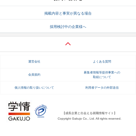
就活支援
就活コラム
掲載内容と事実が異なる場合
就活ノウハウが満載！
お役立ち記事・相談室など
採用検討中の企業様へ
適職診断
就活チャンネル
あなたに合う仕事を診断！
動画で対策講座をチェック
就活ニュースペーパー
よくある質問
運営会社
よくある質問
就活時事ニュースを更新
不明点があればこちら
募集者情報等提供事業への
会員規約
取組について
個人情報の取り扱いについて
利用者データの外部送信
【成長企業と出会える就職情報サイト】
Copyright Gakujo Co., Ltd. All rights reserved.