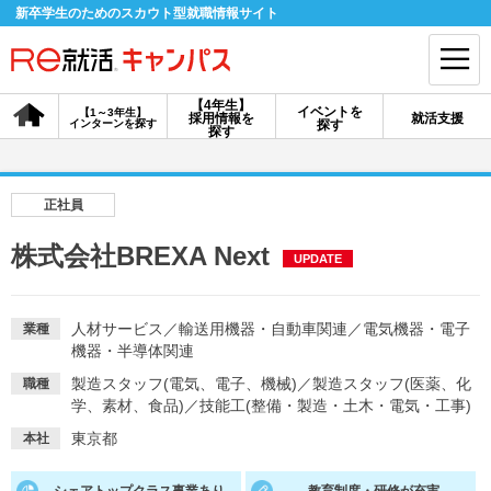
新卒学生のためのスカウト型就職情報サイト
【4年生】
イベントを
【1～3年生】
採用情報を
就活支援
インターンを探す
探す
会員登録
ログイン
探す
会員ID・パスワードを忘れた方はこちら
正社員
探す
株式会社BREXA Next
UPDATE
【4年生】
【4年生】
【1～3年生】
採用情報を探す
説明会を探す
インターンを探す
人材サービス
／
輸送用機器・自動車関連
／
電気機器・電子
業種
機器・半導体関連
製造スタッフ(電気、電子、機械)
／
製造スタッフ(医薬、化
職種
イベントを探す
学、素材、食品)
／
技能工(整備・製造・土木・電気・工事)
スカウト
お知らせ
東京都
本社
就活ノウハウ・サポート