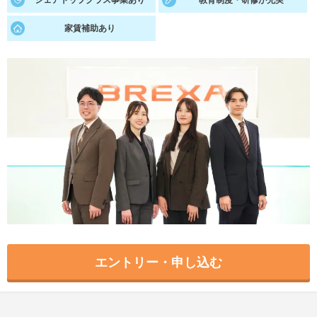
シェアトップクラス事業あり
教育制度・研修が充実
就活支援
就活コラム
家賃補助あり
就活ノウハウが満載！
お役立ち記事・相談室など
適職診断
就活チャンネル
あなたに合う仕事を診断！
動画で対策講座をチェック
就活ニュースペーパー
よくある質問
就活時事ニュースを更新
不明点があればこちら
エントリー・申し込む