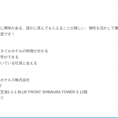
界に興味がある、誰かに喜んでもらえることが嬉しい、個性を活かして
歓迎です！
スタイルホテルの特徴が分かる
見学ができる
働いている社員と会える
産ホテルズ株式会社
7
1-1-1 BLUE FRONT SHIBAURA TOWER S 12階
宛て