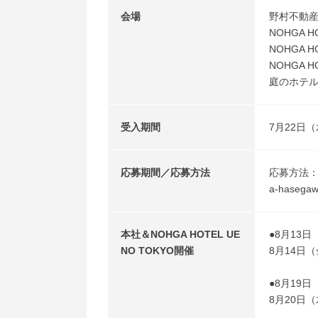
会場
野村不動
NOHGA H
NOHGA H
NOHGA 
庭のホテル
受入期間
7月22日
応募期間／応募方法
応募方法：
a-haseg
本社＆NOHGA HOTEL UE
●8月13日
NO TOKYO開催
8月14日（金
●8月19日
8月20日（木