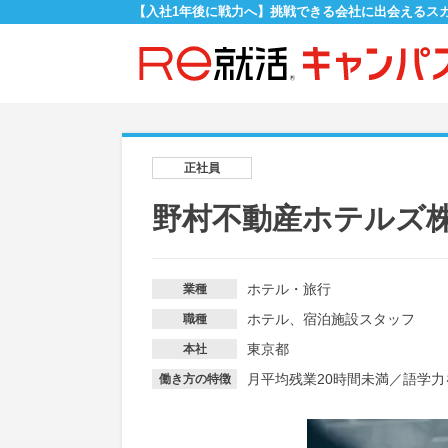
【入社1年後に戦力へ】挑戦できる会社に出会えるス
正社員
野村不動産ホテルズ
ホテル・旅行
業種
ホテル、宿泊施設スタッフ
職種
東京都
本社
月平均残業20時間未満
／
語学力
働き方の特徴