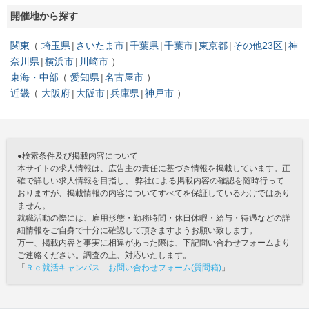
開催地から探す
関東
埼玉県
さいたま市
千葉県
千葉市
東京都
その他23区
神
奈川県
横浜市
川崎市
東海・中部
愛知県
名古屋市
近畿
大阪府
大阪市
兵庫県
神戸市
●検索条件及び掲載内容について
本サイトの求人情報は、広告主の責任に基づき情報を掲載しています。正
確で詳しい求人情報を目指し、 弊社による掲載内容の確認を随時行って
おりますが、掲載情報の内容についてすべてを保証しているわけではあり
ません。
就職活動の際には、雇用形態・勤務時間・休日休暇・給与・待遇などの詳
細情報をご自身で十分に確認して頂きますようお願い致します。
万一、掲載内容と事実に相違があった際は、下記問い合わせフォームより
ご連絡ください。調査の上、対応いたします。
「
Ｒｅ就活キャンパス お問い合わせフォーム(質問箱)
」