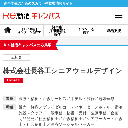
新卒学生のためのスカウト型就職情報サイト
【4年生】
イベントを
【1～3年生】
採用情報を
就活支援
インターンを探す
探す
会員登録
ログイン
探す
Ｒｅ就活キャンパスのみ掲載
会員ID・パスワードを忘れた方はこちら
正社員
探す
株式会社長谷工シニアウェルデザイン
UPDATE
【4年生】
【4年生】
【1～3年生】
採用情報を探す
説明会を探す
インターンを探す
医療・福祉・介護サービス
／
ホテル・旅行
／
冠婚葬祭
業種
イベントを探す
スカウト
お知らせ
販売・接客
／
ブライダルコーディネーター
／
ホテル、宿泊
職種
施設スタッフ
／
一般事務・秘書・受付
／
医療事務
／
企画・
商品開発
／
社会福祉士
／
介護福祉士
／
ケアワーカー・介護
就活ノウハウ・サポート
士・社会福祉士
／
医療ソーシャルワーカー