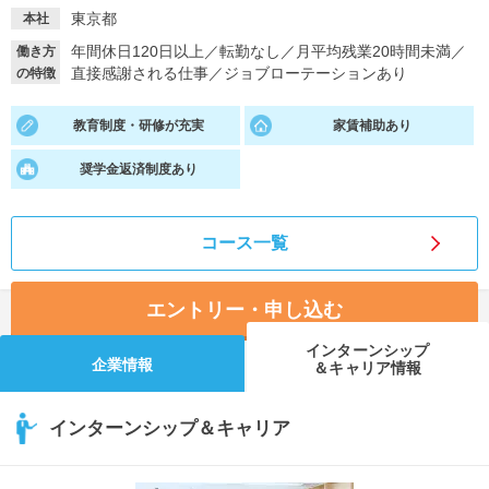
東京都
本社
就活支援
就活コラム
年間休日120日以上
／
転勤なし
／
月平均残業20時間未満
／
働き方
就活ノウハウが満載！
お役立ち記事・相談室など
直接感謝される仕事
／
ジョブローテーションあり
の特徴
適職診断
就活チャンネル
教育制度・研修が充実
家賃補助あり
あなたに合う仕事を診断！
動画で対策講座をチェック
奨学金返済制度あり
就活ニュースペーパー
よくある質問
就活時事ニュースを更新
不明点があればこちら
コース一覧
エントリー・申し込む
インターンシップ
企業情報
＆キャリア情報
インターンシップ＆キャリア