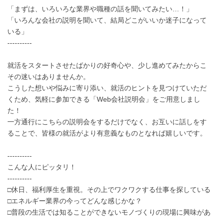
「まずは、いろいろな業界や職種の話を聞いてみたい…！」
「いろんな会社の説明を聞いて、結局どこがいいか迷子になって
いる」
----------
就活をスタートさせたばかりの好奇心や、少し進めてみたからこ
その迷いはありませんか。
こうした想いや悩みに寄り添い、就活のヒントを見つけていただ
くため、気軽に参加できる「Web会社説明会」をご用意しまし
た！
一方通行にこちらの説明会をするだけでなく、お互いに話しをす
ることで、皆様の就活がより有意義なものとなれば嬉しいです。
----------
こんな人にピッタリ！
----------
□休日、福利厚生を重視。その上でワクワクする仕事を探している
□エネルギー業界の今ってどんな感じかな？
□普段の生活では知ることができないモノづくりの現場に興味があ