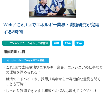
Web／これ1回でエネルギー業界・職種研究が完結
する2時間
オープンカンパニー＆キャリア教育等
28卒
29卒
30卒
開催期間：1日
インターンシップ＆キャリアの特徴
・これ1回で太陽電池やエネルギー業界、エンジニアの仕事など
の理解を深められる！
・就活のアドバイスや、採用担当者からの客観的な意見を聞く
ことも可能！
・しっかり質問できます！相談やお悩みも教えてください！
----------