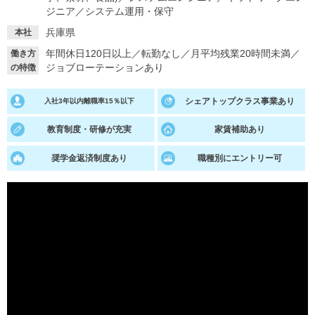
ジニア
／
システム運用・保守
就活支援
就活コラム
兵庫県
本社
就活ノウハウが満載！
お役立ち記事・相談室など
年間休日120日以上
／
転勤なし
／
月平均残業20時間未満
／
働き方
ジョブローテーションあり
の特徴
適職診断
就活チャンネル
あなたに合う仕事を診断！
動画で対策講座をチェック
シェアトップクラス事業あり
入社3年以内離職率15％以下
就活ニュースペーパー
よくある質問
教育制度・研修が充実
家賃補助あり
就活時事ニュースを更新
不明点があればこちら
奨学金返済制度あり
職種別にエントリー可