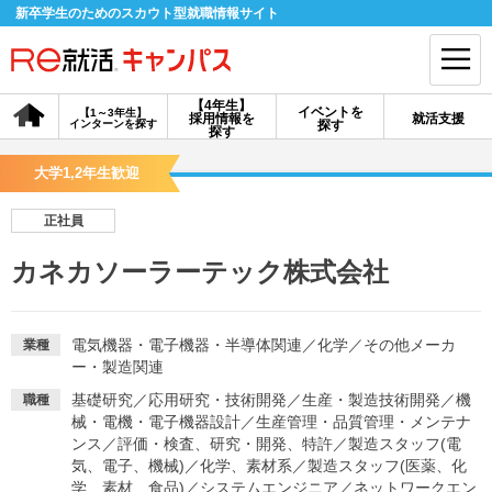
新卒学生のためのスカウト型就職情報サイト
【4年生】
イベントを
【1～3年生】
採用情報を
就活支援
インターンを探す
探す
会員登録
ログイン
探す
大学1,2年生歓迎
会員ID・パスワードを忘れた方はこちら
正社員
探す
カネカソーラーテック株式会社
【4年生】
【4年生】
【1～3年生】
採用情報を探す
説明会を探す
インターンを探す
電気機器・電子機器・半導体関連
／
化学
／
その他メーカ
業種
ー・製造関連
基礎研究
／
応用研究・技術開発
／
生産・製造技術開発
／
機
職種
イベントを探す
スカウト
お知らせ
械・電機・電子機器設計
／
生産管理・品質管理・メンテナ
ンス
／
評価・検査、研究・開発、特許
／
製造スタッフ(電
気、電子、機械)
／
化学、素材系
／
製造スタッフ(医薬、化
就活ノウハウ・サポート
学、素材、食品)
／
システムエンジニア
／
ネットワークエン