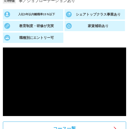
事
／
ジョブローテーションあり
の特徴
就活支援
就活コラム
シェアトップクラス事業あり
入社3年以内離職率15％以下
就活ノウハウが満載！
お役立ち記事・相談室など
教育制度・研修が充実
家賃補助あり
適職診断
就活チャンネル
職種別にエントリー可
あなたに合う仕事を診断！
動画で対策講座をチェック
就活ニュースペーパー
よくある質問
就活時事ニュースを更新
不明点があればこちら
コース一覧