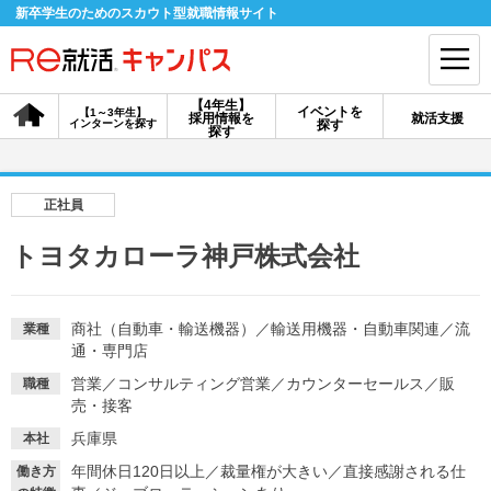
新卒学生のためのスカウト型就職情報サイト
【4年生】
イベントを
【1～3年生】
採用情報を
就活支援
インターンを探す
探す
会員登録
ログイン
探す
会員ID・パスワードを忘れた方はこちら
正社員
探す
トヨタカローラ神戸株式会社
【4年生】
【4年生】
【1～3年生】
採用情報を探す
説明会を探す
インターンを探す
商社（自動車・輸送機器）
／
輸送用機器・自動車関連
／
流
業種
通・専門店
営業
／
コンサルティング営業
／
カウンターセールス
／
販
職種
イベントを探す
売・接客
スカウト
お知らせ
兵庫県
本社
年間休日120日以上
／
裁量権が大きい
／
直接感謝される仕
就活ノウハウ・サポート
働き方