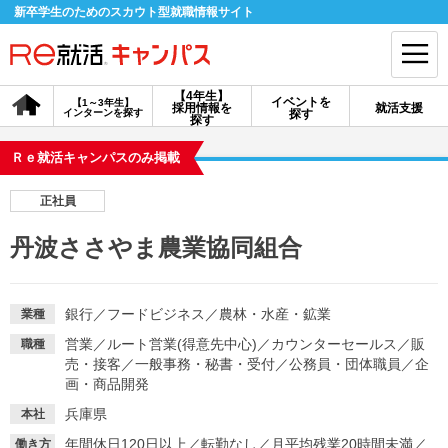
新卒学生のためのスカウト型就職情報サイト
【4年生】
イベントを
【1～3年生】
採用情報を
就活支援
インターンを探す
探す
会員登録
ログイン
探す
Ｒｅ就活キャンパスのみ掲載
会員ID・パスワードを忘れた方はこちら
正社員
探す
丹波ささやま農業協同組合
【4年生】
【4年生】
【1～3年生】
採用情報を探す
説明会を探す
インターンを探す
銀行
／
フードビジネス
／
農林・水産・鉱業
業種
営業
／
ルート営業(得意先中心)
／
カウンターセールス
／
販
職種
売・接客
／
一般事務・秘書・受付
／
公務員・団体職員
／
企
イベントを探す
スカウト
お知らせ
画・商品開発
兵庫県
本社
就活ノウハウ・サポート
年間休日120日以上
／
転勤なし
／
月平均残業20時間未満
／
働き方