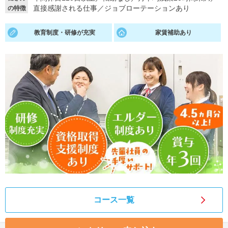
直接感謝される仕事
／
ジョブローテーションあり
の特徴
就活支援
就活コラム
教育制度・研修が充実
家賃補助あり
就活ノウハウが満載！
お役立ち記事・相談室など
適職診断
就活チャンネル
あなたに合う仕事を診断！
動画で対策講座をチェック
就活ニュースペーパー
よくある質問
就活時事ニュースを更新
不明点があればこちら
コース一覧