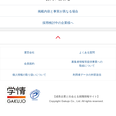
就活支援
就活コラム
掲載内容と事実が異なる場合
就活ノウハウが満載！
お役立ち記事・相談室など
採用検討中の企業様へ
適職診断
就活チャンネル
あなたに合う仕事を診断！
動画で対策講座をチェック
就活ニュースペーパー
よくある質問
運営会社
よくある質問
就活時事ニュースを更新
不明点があればこちら
募集者情報等提供事業への
会員規約
取組について
個人情報の取り扱いについて
利用者データの外部送信
【成長企業と出会える就職情報サイト】
Copyright Gakujo Co., Ltd. All rights reserved.