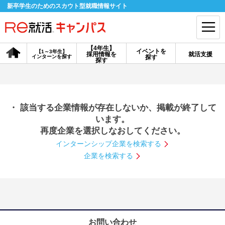
新卒学生のためのスカウト型就職情報サイト
【4年生】
イベントを
【1～3年生】
採用情報を
就活支援
インターンを探す
探す
会員登録
ログイン
探す
会員ID・パスワードを忘れた方はこちら
・ 該当する企業情報が存在しないか、掲載が終了して
探す
います。
再度企業を選択しなおしてください。
インターンシップ企業を検索する
【4年生】
【4年生】
【1～3年生】
採用情報を探す
説明会を探す
インターンを探す
企業を検索する
イベントを探す
スカウト
お知らせ
就活ノウハウ・サポート
お問い合わせ