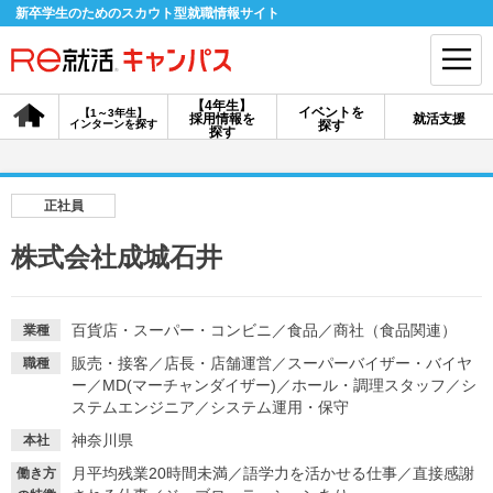
新卒学生のためのスカウト型就職情報サイト
【4年生】
イベントを
【1～3年生】
採用情報を
就活支援
インターンを探す
探す
会員登録
ログイン
探す
会員ID・パスワードを忘れた方はこちら
正社員
探す
株式会社成城石井
【4年生】
【4年生】
【1～3年生】
採用情報を探す
説明会を探す
インターンを探す
百貨店・スーパー・コンビニ
／
食品
／
商社（食品関連）
業種
販売・接客
／
店長・店舗運営
／
スーパーバイザー・バイヤ
職種
ー
／
MD(マーチャンダイザー)
／
ホール・調理スタッフ
／
シ
イベントを探す
ステムエンジニア
／
システム運用・保守
スカウト
お知らせ
神奈川県
本社
月平均残業20時間未満
／
語学力を活かせる仕事
／
直接感謝
就活ノウハウ・サポート
働き方