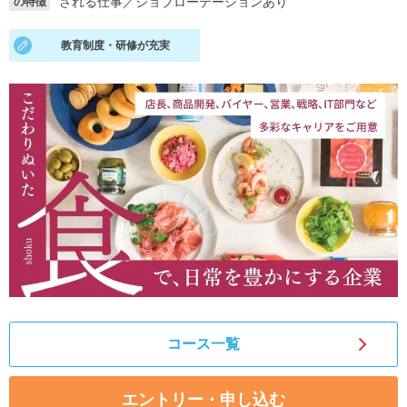
される仕事
／
ジョブローテーションあり
の特徴
就活支援
就活コラム
教育制度・研修が充実
就活ノウハウが満載！
お役立ち記事・相談室など
適職診断
就活チャンネル
あなたに合う仕事を診断！
動画で対策講座をチェック
就活ニュースペーパー
よくある質問
就活時事ニュースを更新
不明点があればこちら
コース一覧
エントリー・申し込む