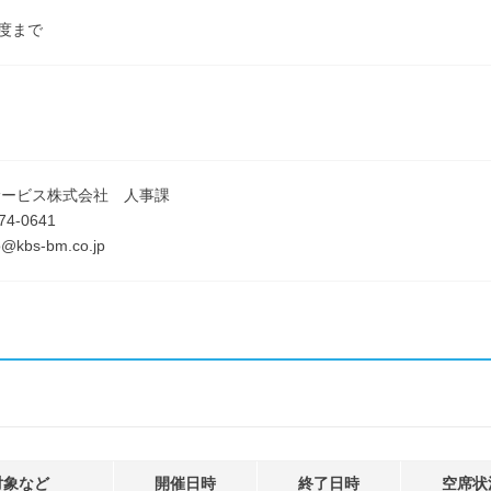
程度まで
サービス株式会社 人事課
74-0641
o@kbs-bm.co.jp
対象など
開催日時
終了日時
空席状