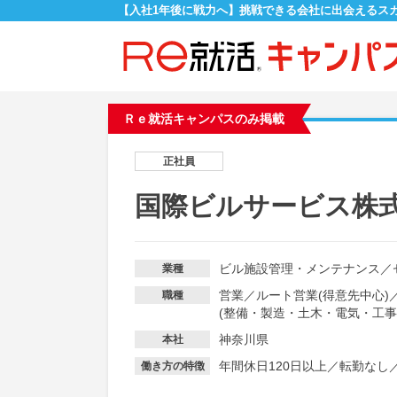
【入社1年後に戦力へ】挑戦できる会社に出会えるス
Ｒｅ就活キャンパスのみ掲載
正社員
国際ビルサービス株
ビル施設管理・メンテナンス
／
業種
営業
／
ルート営業(得意先中心)
職種
(整備・製造・土木・電気・工事
神奈川県
本社
年間休日120日以上
／
転勤なし
働き方の特徴