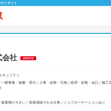
カウトサイト
式会社
UPDATE
セキュリティ
／
一般事務・秘書・受付
／
人事・総務・労務
／
経理・財務・会計
／
施工
)
／
裁量権が大きい
／
直接感謝される仕事
／
ジョブローテーションあり