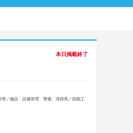
本日掲載終了
管理
／
施設・設備管理、警備、清掃系
／
技能工