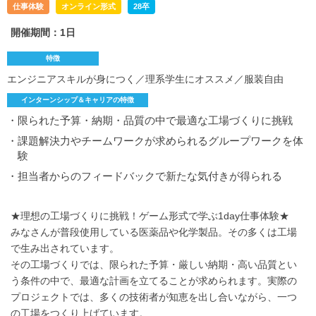
仕事体験
オンライン形式
28卒
開催期間：1日
特徴
エンジニアスキルが身につく／理系学生にオススメ／服装自由
インターンシップ＆キャリアの特徴
・限られた予算・納期・品質の中で最適な工場づくりに挑戦
・課題解決力やチームワークが求められるグループワークを体
験
・担当者からのフィードバックで新たな気付きが得られる
★理想の工場づくりに挑戦！ゲーム形式で学ぶ1day仕事体験★
みなさんが普段使用している医薬品や化学製品。その多くは工場
で生み出されています。
その工場づくりでは、限られた予算・厳しい納期・高い品質とい
う条件の中で、最適な計画を立てることが求められます。実際の
プロジェクトでは、多くの技術者が知恵を出し合いながら、一つ
の工場をつくり上げています。