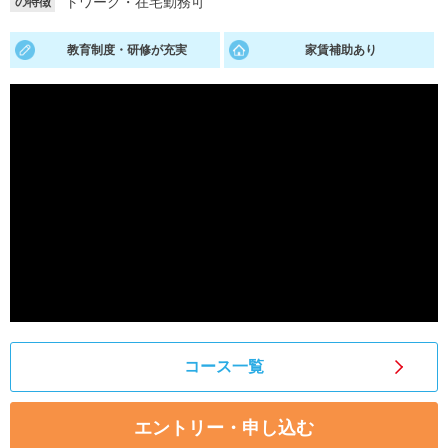
トワーク・在宅勤務可
の特徴
就活支援
就活コラム
教育制度・研修が充実
家賃補助あり
就活ノウハウが満載！
お役立ち記事・相談室など
適職診断
就活チャンネル
あなたに合う仕事を診断！
動画で対策講座をチェック
就活ニュースペーパー
よくある質問
就活時事ニュースを更新
不明点があればこちら
コース一覧
エントリー・申し込む