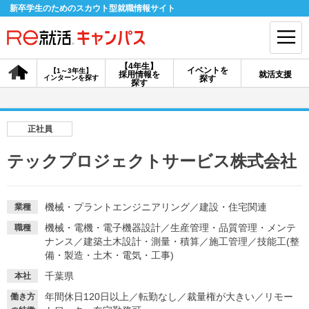
新卒学生のためのスカウト型就職情報サイト
【4年生】
イベントを
【1～3年生】
採用情報を
就活支援
インターンを探す
探す
会員登録
ログイン
探す
会員ID・パスワードを忘れた方はこちら
正社員
探す
テックプロジェクトサービス株式会社
【4年生】
【4年生】
【1～3年生】
採用情報を探す
説明会を探す
インターンを探す
機械・プラントエンジニアリング
／
建設・住宅関連
業種
機械・電機・電子機器設計
／
生産管理・品質管理・メンテ
職種
ナンス
／
建築土木設計・測量・積算
／
施工管理
／
技能工(整
イベントを探す
備・製造・土木・電気・工事)
スカウト
お知らせ
千葉県
本社
年間休日120日以上
／
転勤なし
／
裁量権が大きい
／
リモー
就活ノウハウ・サポート
働き方