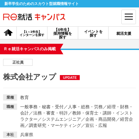
新卒学生のためのスカウト型就職情報サイト
【4年生】
イベントを
【1～3年生】
採用情報を
就活支援
インターンを探す
探す
会員登録
ログイン
探す
Ｒｅ就活キャンパスのみ掲載
会員ID・パスワードを忘れた方はこちら
正社員
探す
株式会社アップ
UPDATE
【4年生】
【4年生】
【1～3年生】
採用情報を探す
説明会を探す
インターンを探す
教育
業種
一般事務・秘書・受付
／
人事・総務・労務
／
経理・財務・
職種
会計
／
法務・審査・特許
／
教師・保育士・講師・インスト
イベントを探す
スカウト
お知らせ
ラクター
／
システムエンジニア
／
企画・商品開発
／
経営企
画
／
調査研究・マーケティング
／
宣伝・広報
就活ノウハウ・サポート
兵庫県
本社