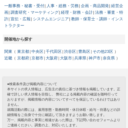
一般事務・秘書・受付
人事・総務・労務
企画・商品開発
経営企
画
調査研究・マーケティング
経理・財務・会計
法務・審査・特
許
宣伝・広報
システムエンジニア
教師・保育士・講師・インス
トラクター
開催地から探す
関東
東京都
中央区
千代田区
渋谷区
豊島区
その他23区
近畿
京都府
京都市
大阪府
大阪市
兵庫県
神戸市
奈良県
●検索条件及び掲載内容について
本サイトの求人情報は、広告主の責任に基づき情報を掲載しています。正
確で詳しい求人情報を目指し、 弊社による掲載内容の確認を随時行って
おりますが、掲載情報の内容についてすべてを保証しているわけではあり
ません。
就職活動の際には、雇用形態・勤務時間・休日休暇・給与・待遇などの詳
細情報をご自身で十分に確認して頂きますようお願い致します。
万一、掲載内容と事実に相違があった際は、下記問い合わせフォームより
ご連絡ください。調査の上、対応いたします。