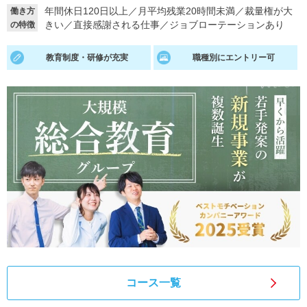
年間休日120日以上
／
月平均残業20時間未満
／
裁量権が大
働き方
就活支援
就活コラム
きい
／
直接感謝される仕事
／
ジョブローテーションあり
の特徴
就活ノウハウが満載！
お役立ち記事・相談室など
教育制度・研修が充実
職種別にエントリー可
適職診断
就活チャンネル
あなたに合う仕事を診断！
動画で対策講座をチェック
就活ニュースペーパー
よくある質問
就活時事ニュースを更新
不明点があればこちら
コース一覧