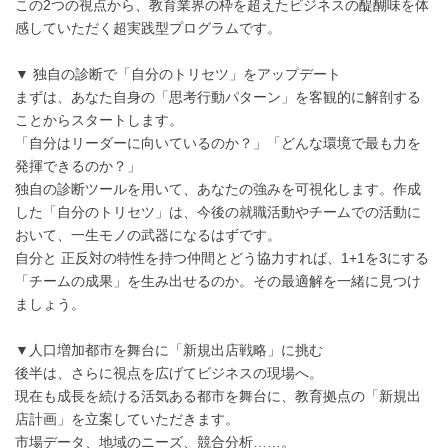
この2つの視点から、教育業界の枠を超えたビジネスの醍醐味を体
感していただく超実践型プログラムです。
▼ 独自の診断で「自分のトリセツ」をアップデート
まずは、あなた自身の「思考行動パターン」を客観的に解剖する
ことからスタートします。
「自分はリーダーに向いているのか？」「どんな環境で最も力を
発揮できるのか？」
独自の診断ツールを用いて、あなたの強みを可視化します。作成
した「自分のトリセツ」は、今後の就職活動やチームでの活動に
おいて、一生モノの武器になるはずです。
自分と 正反対の特性を持つ仲間とどう協力すれば、1+1を3にする
「チームの成果」を生み出せるのか。その最適解を一緒に見つけ
ましょう。
▼人口増加都市を舞台に「新規出店戦略」に挑む
後半は、さらに視点を広げてビジネスの現場へ。
現在も成長を続ける活気ある都市を舞台に、教育拠点の「新規出
店計画」を立案していただきます。
市場データ、地域のニーズ、競合分析……。