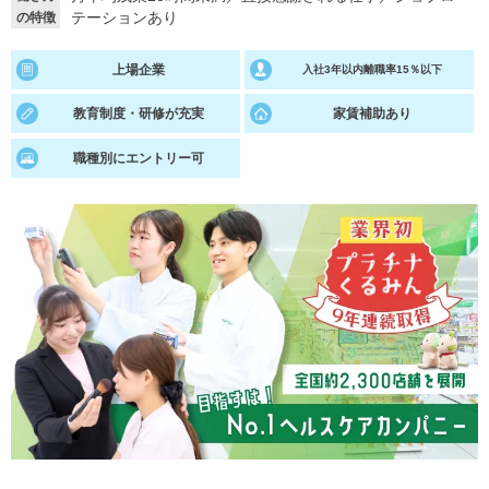
テーションあり
の特徴
就活支援
就活コラム
上場企業
入社3年以内離職率15％以下
就活ノウハウが満載！
お役立ち記事・相談室など
教育制度・研修が充実
家賃補助あり
適職診断
就活チャンネル
あなたに合う仕事を診断！
動画で対策講座をチェック
職種別にエントリー可
就活ニュースペーパー
よくある質問
就活時事ニュースを更新
不明点があればこちら