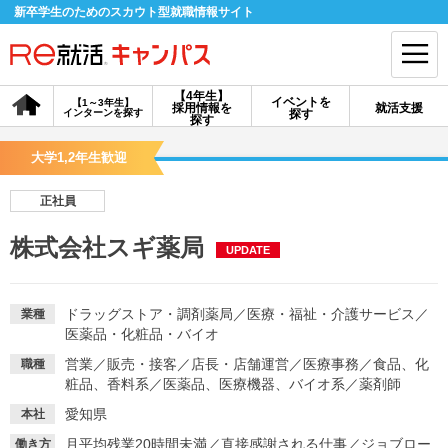
新卒学生のためのスカウト型就職情報サイト
【4年生】
イベントを
【1～3年生】
採用情報を
就活支援
インターンを探す
探す
会員登録
ログイン
探す
大学1,2年生歓迎
会員ID・パスワードを忘れた方はこちら
正社員
探す
株式会社スギ薬局
UPDATE
【4年生】
【4年生】
【1～3年生】
採用情報を探す
説明会を探す
インターンを探す
ドラッグストア・調剤薬局
／
医療・福祉・介護サービス
／
業種
医薬品・化粧品・バイオ
営業
／
販売・接客
／
店長・店舗運営
／
医療事務
／
食品、化
職種
イベントを探す
スカウト
お知らせ
粧品、香料系
／
医薬品、医療機器、バイオ系
／
薬剤師
愛知県
本社
就活ノウハウ・サポート
月平均残業20時間未満
／
直接感謝される仕事
／
ジョブロー
働き方