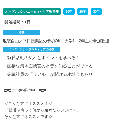
オープンカンパニー＆キャリア教育等
28卒
29卒
30卒
開催期間：1日
特徴
服装自由／平日授業後の参加OK／大学1・2年生の参加歓迎
インターンシップ＆キャリアの特徴
・就職活動の流れとポイントを学べる！
・面接対策＆面接官の本音を知ることができる
・先輩社員の「リアル」が聞ける座談会もあり！
□■□ご予約受付中！■□■
▽こんな方にオススメ！▽
「就活準備って何から始めたらいいの？」
そんな方にオススメです☆