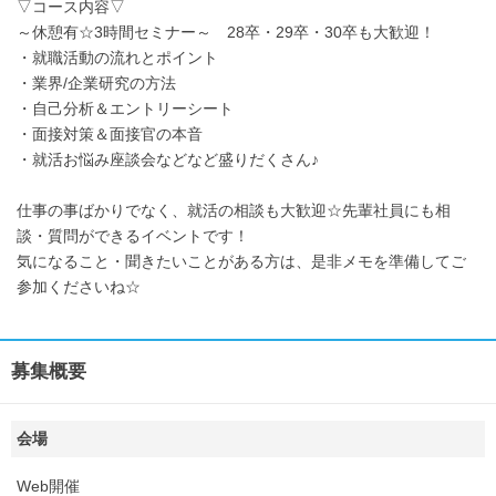
▽コース内容▽
～休憩有☆3時間セミナー～ 28卒・29卒・30卒も大歓迎！
・就職活動の流れとポイント
・業界/企業研究の方法
・自己分析＆エントリーシート
・面接対策＆面接官の本音
・就活お悩み座談会などなど盛りだくさん♪
仕事の事ばかりでなく、就活の相談も大歓迎☆先輩社員にも相
談・質問ができるイベントです！
気になること・聞きたいことがある方は、是非メモを準備してご
参加くださいね☆
募集概要
会場
Web開催