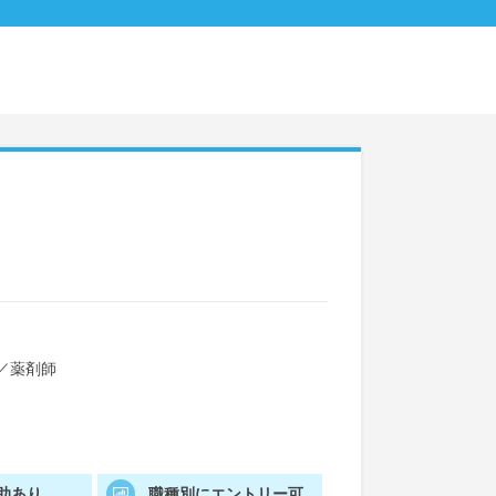
／
薬剤師
助あり
職種別にエントリー可