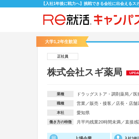
【入社1年後に戦力へ】挑戦できる会社に出会えるス
大学1,2年生歓迎
正社員
株式会社スギ薬局
UPDA
ドラッグストア・調剤薬局
／
医
業種
営業
／
販売・接客
／
店長・店舗
職種
愛知県
本社
月平均残業20時間未満
／
直接感
働き方の特徴
上場企業
入社3年