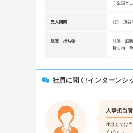
※全国ど
受入期間
1日（所要
服装・持ち物
服装：服装
持ち物：
社員に聞く!インターンシ
人事担当者
座談会では当
ください。