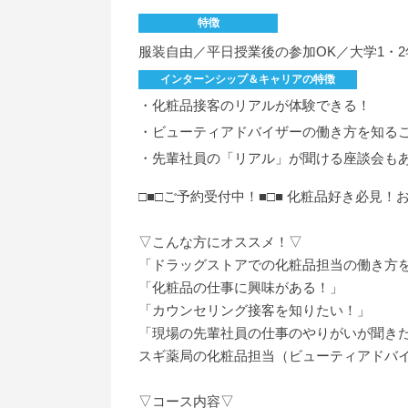
特徴
服装自由／平日授業後の参加OK／大学1・
インターンシップ＆キャリアの特徴
・化粧品接客のリアルが体験できる！
・ビューティアドバイザーの働き方を知る
・先輩社員の「リアル」が聞ける座談会も
□■□ご予約受付中！■□■ 化粧品好き必見
▽こんな方にオススメ！▽
「ドラッグストアでの化粧品担当の働き方
「化粧品の仕事に興味がある！」
「カウンセリング接客を知りたい！」
「現場の先輩社員の仕事のやりがいが聞き
スギ薬局の化粧品担当（ビューティアドバ
▽コース内容▽