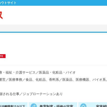
カウトサイト
TE
療・福祉・介護サービス
／
医薬品・化粧品・バイオ
運営
／
医療事務
／
食品、化粧品、香料系
／
医薬品、医療機器、バイオ系
謝される仕事
／
ジョブローテーションあり
教育制度・研修が充実
家賃補
以内離職率15％以下