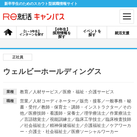
新卒学生のためのスカウト型就職情報サイト
【4年生】
イベントを
【1～3年生】
採用情報を
就活支援
インターンを探す
探す
会員登録
ログイン
探す
会員ID・パスワードを忘れた方はこちら
正社員
探す
ウェルビーホールディングス
【4年生】
【4年生】
【1～3年生】
採用情報を探す
説明会を探す
インターンを探す
教育
／
人材サービス
／
医療・福祉・介護サービス
業種
営業
／
人材コーディネーター
／
販売・接客
／
一般事務・秘
職種
書・受付
／
教師・保育士・講師・インストラクター
／
その
イベントを探す
他
／
医療技師・看護師・栄養士
スカウト
／
理学療法士
／
お知らせ
作業療法士
／
言語聴覚士
／
視能訓練士
／
臨床工学技士
／
臨床検査技師
／
社会福祉士
／
精神保健福祉士
／
介護福祉士
／
ケアワーカ
ー・介護士・社会福祉士
／
医療ソーシャルワーカー
就活ノウハウ・サポート