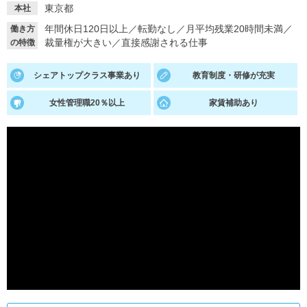
東京都
本社
就活支援
就活コラム
年間休日120日以上
／
転勤なし
／
月平均残業20時間未満
／
働き方
裁量権が大きい
／
直接感謝される仕事
の特徴
就活ノウハウが満載！
お役立ち記事・相談室など
適職診断
就活チャンネル
シェアトップクラス事業あり
教育制度・研修が充実
あなたに合う仕事を診断！
動画で対策講座をチェック
女性管理職20％以上
家賃補助あり
就活ニュースペーパー
よくある質問
就活時事ニュースを更新
不明点があればこちら