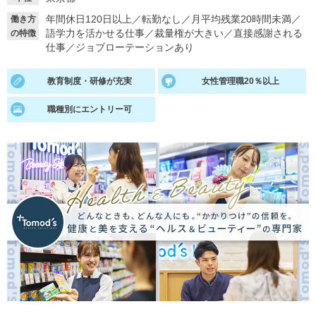
年間休日120日以上
／
転勤なし
／
月平均残業20時間未満
／
働き方
就活支援
就活コラム
語学力を活かせる仕事
／
裁量権が大きい
／
直接感謝される
の特徴
就活ノウハウが満載！
お役立ち記事・相談室など
仕事
／
ジョブローテーションあり
適職診断
就活チャンネル
教育制度・研修が充実
女性管理職20％以上
あなたに合う仕事を診断！
動画で対策講座をチェック
職種別にエントリー可
就活ニュースペーパー
よくある質問
就活時事ニュースを更新
不明点があればこちら