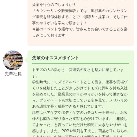
提案を行うのでしょうか？
「カウンセリング販売体験」では、風邪薬のカウンセリン
グ販売を疑似体験することで、傾聴力・提案力、そして仕
事のやりがいを学んで頂きます！
今後のイベントや選考で、皆さんとお会いできることを楽
しみにしております！
先輩のオススメポイント
トモズの人の温かさ、雰囲気の良さを魅力に感じていま
先輩社員
す。
学生時代にトモズでアルバイトとして働き、接客や売場づ
くりを経験したことがきっかけでトモズに興味を持ち入社
を決めました。従業員の方々がやりがいを持って働きなが
ら、プライベートも大切にしている姿を見て、メリハリの
ある環境で長く成長できると感じています。
現在はヘアケアやボディケアのカテゴリーを担当し、お客
様のお悩みに寄り添った接客を心がけています。「相談し
てよかった」と言っていただけた瞬間に大きなやりがいを
感じます。また、POPや陳列を工夫し、商品が手に取られ