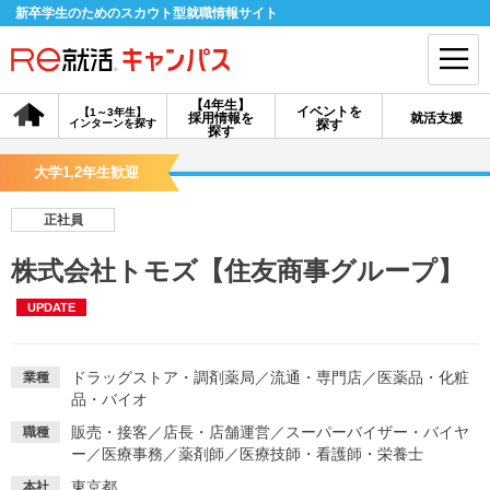
新卒学生のためのスカウト型就職情報サイト
【4年生】
イベントを
【1～3年生】
採用情報を
就活支援
インターンを探す
探す
会員登録
ログイン
探す
大学1,2年生歓迎
会員ID・パスワードを忘れた方はこちら
正社員
探す
株式会社トモズ【住友商事グループ】
UPDATE
【4年生】
【4年生】
【1～3年生】
採用情報を探す
説明会を探す
インターンを探す
ドラッグストア・調剤薬局
／
流通・専門店
／
医薬品・化粧
業種
品・バイオ
イベントを探す
スカウト
お知らせ
販売・接客
／
店長・店舗運営
／
スーパーバイザー・バイヤ
職種
ー
／
医療事務
／
薬剤師
／
医療技師・看護師・栄養士
就活ノウハウ・サポート
東京都
本社