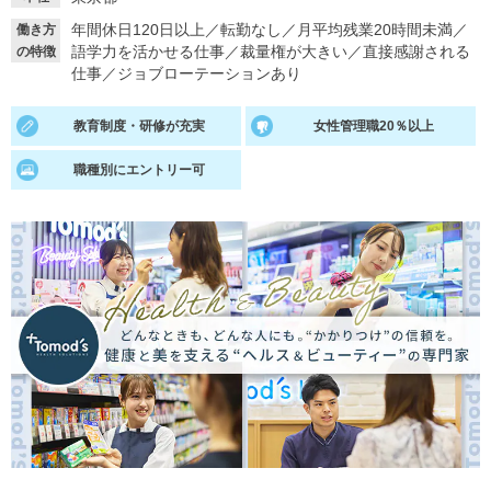
年間休日120日以上
／
転勤なし
／
月平均残業20時間未満
／
働き方
就活支援
就活コラム
語学力を活かせる仕事
／
裁量権が大きい
／
直接感謝される
の特徴
就活ノウハウが満載！
お役立ち記事・相談室など
仕事
／
ジョブローテーションあり
適職診断
就活チャンネル
教育制度・研修が充実
女性管理職20％以上
あなたに合う仕事を診断！
動画で対策講座をチェック
職種別にエントリー可
就活ニュースペーパー
よくある質問
就活時事ニュースを更新
不明点があればこちら