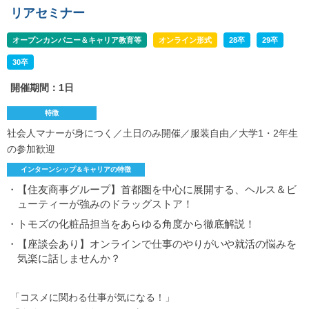
リアセミナー
オープンカンパニー＆キャリア教育等
オンライン形式
28卒
29卒
30卒
開催期間：1日
特徴
社会人マナーが身につく／土日のみ開催／服装自由／大学1・2年生
の参加歓迎
インターンシップ＆キャリアの特徴
・【住友商事グループ】首都圏を中心に展開する、ヘルス＆ビ
ューティーが強みのドラッグストア！
・トモズの化粧品担当をあらゆる角度から徹底解説！
・【座談会あり】オンラインで仕事のやりがいや就活の悩みを
気楽に話しませんか？
「コスメに関わる仕事が気になる！」