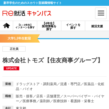
新卒学生のためのスカウト型就職情報サイト
【4年生】
イベントを
【1～3年生】
採用情報を
就活支援
インターンを探す
探す
会員登録
ログイン
探す
大学1,2年生歓迎
会員ID・パスワードを忘れた方はこちら
正社員
探す
株式会社トモズ【住友商事グループ】
UPDATE
【4年生】
【4年生】
【1～3年生】
採用情報を探す
説明会を探す
インターンを探す
ドラッグストア・調剤薬局
／
流通・専門店
／
医薬品・化粧
業種
品・バイオ
イベントを探す
スカウト
お知らせ
販売・接客
／
店長・店舗運営
／
スーパーバイザー・バイヤ
職種
ー
／
医療事務
／
薬剤師
／
医療技師・看護師・栄養士
就活ノウハウ・サポート
東京都
本社