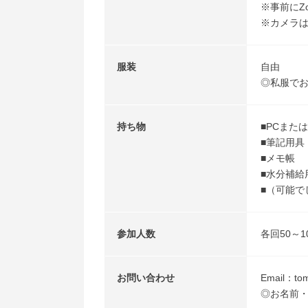
※事前にZ
※カメラ
服装
自由
◎私服で
持ち物
■PCまた
■筆記用具
■メモ帳
■水分補給
■（可能で
参加人数
各回50～1
お問い合わせ
Email：tom
◎お名前