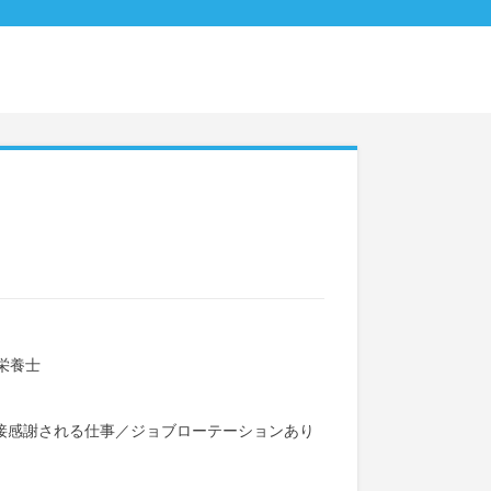
栄養士
接感謝される仕事
／
ジョブローテーションあり