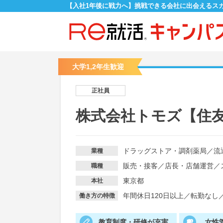
【入社1年後に戦力へ】挑戦できる会社に出会えるス
大学1,2年生歓迎
正社員
株式会社トモズ【住
ドラッグストア・調剤薬局
／
流
業種
販売・接客
／
店長・店舗運営
／
職種
東京都
本社
年間休日120日以上
／
転勤なし
働き方の特徴
教育制度・研修が充実
女性