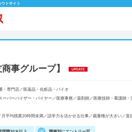
カウトサイト
友商事グループ】
UPDATE
通・専門店
／
医薬品・化粧品・バイオ
スーパーバイザー・バイヤー
／
医療事務
／
薬剤師
／
医療技師・看護師・
／
月平均残業20時間未満
／
語学力を活かせる仕事
／
裁量権が大きい
／
直
管理職20％以上
職種別にエントリー可