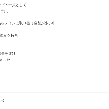
ープの一員として
アです。
品をメインに取り扱う店舗が多い中
に強みを持ち
成長を遂げ
しました！
om）