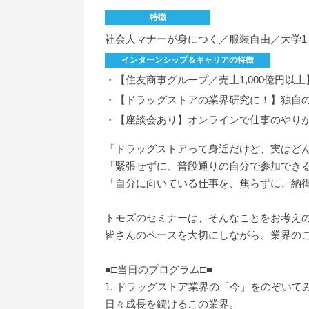
特徴
社会人マナーが身につく／服装自由／大学1
インターンシップ＆キャリアの特徴
・【住友商事グループ／売上1,000億円
・【ドラッグストアの業界研究に！】独自
・【座談会あり】オンラインで仕事のやり
「ドラッグストアって身近だけど、実はど
「緊張せずに、普段通りの自分で参加でき
「自分に向いている仕事を、焦らずに、納
トモズのセミナーは、そんなことをお考え
皆さんのペースを大切にしながら、業界の
■□当日のプログラム□■
1. ドラッグストア業界の「今」をのぞいて
日々成長を続けるこの業界。