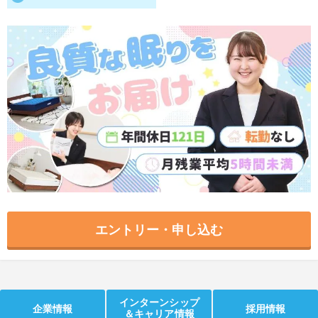
就活支援
就活コラム
就活ノウハウが満載！
お役立ち記事・相談室など
適職診断
就活チャンネル
あなたに合う仕事を診断！
動画で対策講座をチェック
就活ニュースペーパー
よくある質問
就活時事ニュースを更新
不明点があればこちら
エントリー・申し込む
インターンシップ
企業情報
採用情報
＆キャリア情報