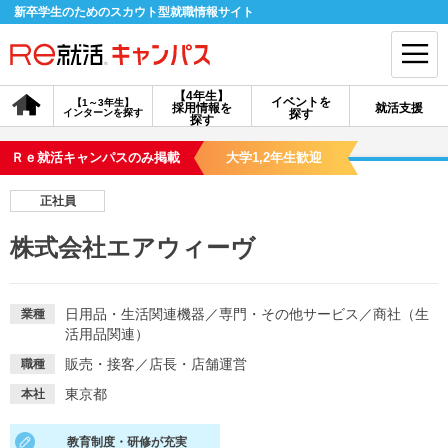
新卒学生のためのスカウト型就職情報サイト
【4年生】
イベントを
【1～3年生】
採用情報を
就活支援
インターンを探す
探す
会員登録
ログイン
探す
Ｒｅ就活キャンパスのみ掲載
大学1,2年生歓迎
会員ID・パスワードを忘れた方はこちら
正社員
探す
株式会社エアウィーヴ
【4年生】
【4年生】
【1～3年生】
採用情報を探す
説明会を探す
インターンを探す
日用品・生活関連機器
／
専門・その他サービス
／
商社（生
業種
活用品関連）
販売・接客
／
店長・店舗運営
職種
イベントを探す
スカウト
お知らせ
東京都
本社
就活ノウハウ・サポート
教育制度・研修が充実