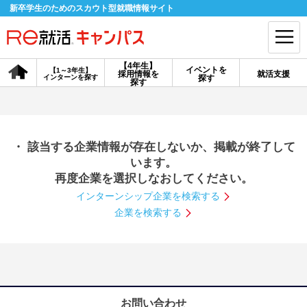
新卒学生のためのスカウト型就職情報サイト
【4年生】
イベントを
【1～3年生】
採用情報を
就活支援
インターンを探す
探す
会員登録
ログイン
探す
会員ID・パスワードを忘れた方はこちら
・ 該当する企業情報が存在しないか、掲載が終了して
探す
います。
再度企業を選択しなおしてください。
インターンシップ企業を検索する
【4年生】
【4年生】
【1～3年生】
採用情報を探す
説明会を探す
インターンを探す
企業を検索する
イベントを探す
スカウト
お知らせ
就活ノウハウ・サポート
お問い合わせ