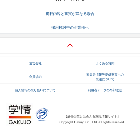
就活支援
就活コラム
掲載内容と事実が異なる場合
就活ノウハウが満載！
お役立ち記事・相談室など
採用検討中の企業様へ
適職診断
就活チャンネル
あなたに合う仕事を診断！
動画で対策講座をチェック
就活ニュースペーパー
よくある質問
運営会社
よくある質問
就活時事ニュースを更新
不明点があればこちら
募集者情報等提供事業への
会員規約
取組について
個人情報の取り扱いについて
利用者データの外部送信
【成長企業と出会える就職情報サイト】
Copyright Gakujo Co., Ltd. All rights reserved.