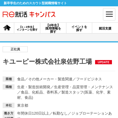
新卒学生のためのスカウト型就職情報サイト
【4年生】
イベントを
【1～3年生】
採用情報を
就活支援
インターンを探す
探す
会員登録
ログイン
探す
会員ID・パスワードを忘れた方はこちら
正社員
探す
キユーピー株式会社泉佐野工場
UPDATE
【4年生】
【4年生】
【1～3年生】
採用情報を探す
説明会を探す
インターンを探す
食品
／
その他メーカー・製造関連
／
フードビジネス
業種
生産・製造技術開発
／
生産管理・品質管理・メンテナンス
職種
／
食品、化粧品、香料系
／
製造スタッフ(医薬、化学、素
イベントを探す
材、食品)
スカウト
お知らせ
東京都
本社
年間休日120日以上
／
転勤なし
／
ジョブローテーションあ
就活ノウハウ・サポート
働き方