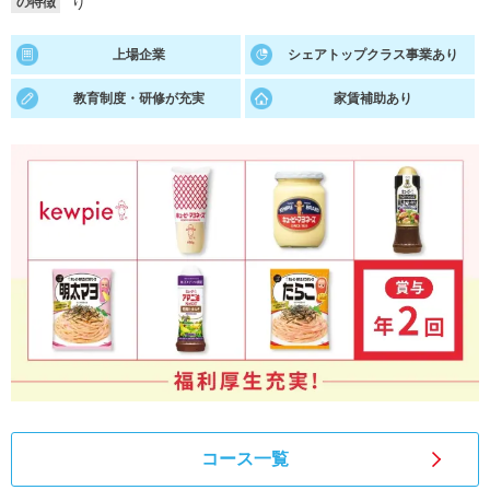
り
の特徴
就活支援
就活コラム
上場企業
シェアトップクラス事業あり
就活ノウハウが満載！
お役立ち記事・相談室など
教育制度・研修が充実
家賃補助あり
適職診断
就活チャンネル
あなたに合う仕事を診断！
動画で対策講座をチェック
就活ニュースペーパー
よくある質問
就活時事ニュースを更新
不明点があればこちら
コース一覧