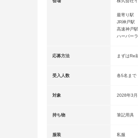
会場
株式会社イ
最寄り駅
JR神戸駅
高速神戸駅
ハーバーラ
応募方法
まずはRe
受入人数
各5名まで
対象
2028年
持ち物
筆記用具
服装
私服