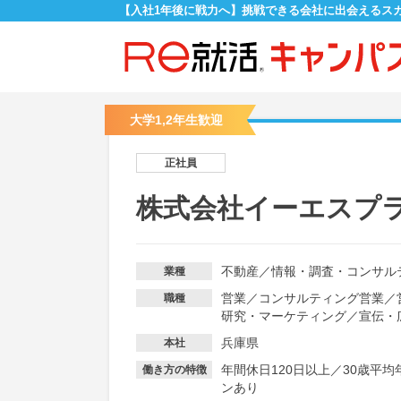
【入社1年後に戦力へ】挑戦できる会社に出会えるス
大学1,2年生歓迎
正社員
株式会社イーエスプ
不動産
／
情報・調査・コンサル
業種
営業
／
コンサルティング営業
／
職種
研究・マーケティング
／
宣伝・
兵庫県
本社
年間休日120日以上
／
30歳平均
働き方の特徴
ンあり