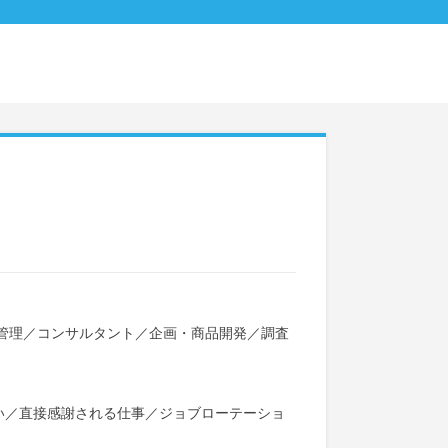
管理
／
コンサルタント
／
企画・商品開発
／
調査
い
／
直接感謝される仕事
／
ジョブローテーショ