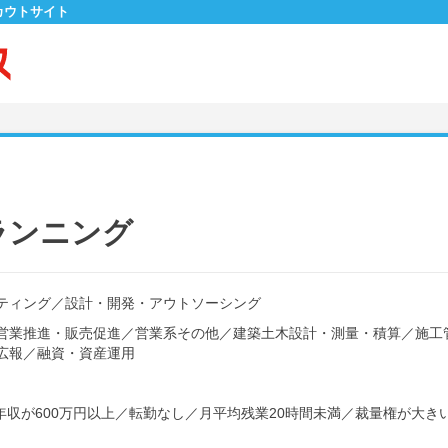
カウトサイト
ランニング
ティング
／
設計・開発・アウトソーシング
営業推進・販売促進
／
営業系その他
／
建築土木設計・測量・積算
／
施工
広報
／
融資・資産運用
年収が600万円以上
／
転勤なし
／
月平均残業20時間未満
／
裁量権が大き