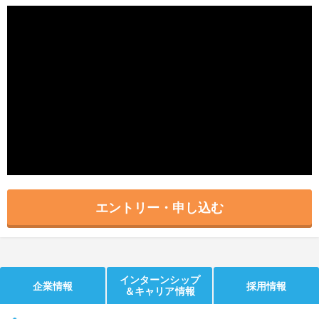
就活支援
就活コラム
就活ノウハウが満載！
お役立ち記事・相談室など
適職診断
就活チャンネル
あなたに合う仕事を診断！
動画で対策講座をチェック
就活ニュースペーパー
よくある質問
就活時事ニュースを更新
不明点があればこちら
エントリー・申し込む
インターンシップ
企業情報
採用情報
＆キャリア情報