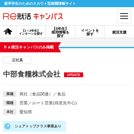
新卒学生のためのスカウト型就職情報サイト
【4年生】
イベントを
【1～3年生】
採用情報を
就活支援
インターンを探す
探す
会員登録
ログイン
探す
Ｒｅ就活キャンパスのみ掲載
会員ID・パスワードを忘れた方はこちら
正社員
探す
中部食糧株式会社
UPDATE
【4年生】
【4年生】
【1～3年生】
採用情報を探す
説明会を探す
インターンを探す
商社（食品関連）
／
食品
業種
営業
／
ルート営業(得意先中心)
職種
イベントを探す
スカウト
お知らせ
愛知県
本社
シェアトップクラス事業あり
就活ノウハウ・サポート