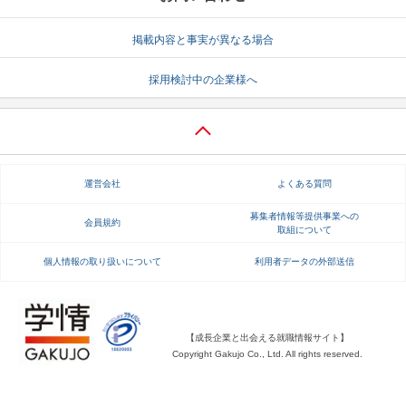
就活支援
就活コラム
掲載内容と事実が異なる場合
就活ノウハウが満載！
お役立ち記事・相談室など
採用検討中の企業様へ
適職診断
就活チャンネル
あなたに合う仕事を診断！
動画で対策講座をチェック
就活ニュースペーパー
よくある質問
運営会社
よくある質問
就活時事ニュースを更新
不明点があればこちら
募集者情報等提供事業への
会員規約
取組について
個人情報の取り扱いについて
利用者データの外部送信
【成長企業と出会える就職情報サイト】
Copyright Gakujo Co., Ltd. All rights reserved.