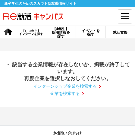
新卒学生のためのスカウト型就職情報サイト
【4年生】
イベントを
【1～3年生】
採用情報を
就活支援
インターンを探す
探す
会員登録
ログイン
探す
会員ID・パスワードを忘れた方はこちら
・ 該当する企業情報が存在しないか、掲載が終了して
探す
います。
再度企業を選択しなおしてください。
インターンシップ企業を検索する
【4年生】
【4年生】
【1～3年生】
採用情報を探す
説明会を探す
インターンを探す
企業を検索する
イベントを探す
スカウト
お知らせ
就活ノウハウ・サポート
お問い合わせ