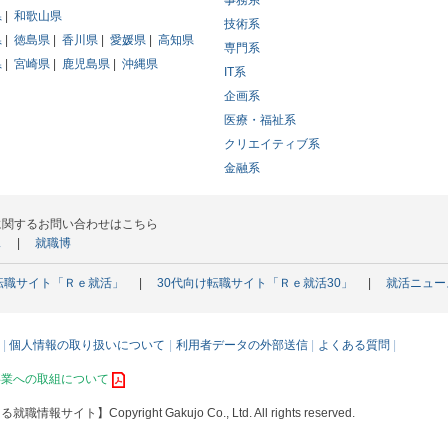
事務系
県
和歌山県
技術系
県
徳島県
香川県
愛媛県
高知県
専門系
県
宮崎県
鹿児島県
沖縄県
IT系
企画系
医療・福祉系
クリエイティブ系
金融系
に関するお問い合わせはこちら
ス
就職博
転職サイト「Ｒｅ就活」
30代向け転職サイト「Ｒｅ就活30」
就活ニュー
個人情報の取り扱いについて
利用者データの外部送信
よくある質問
事業への取組について
える就職情報サイト】
Copyright Gakujo Co., Ltd. All rights reserved.