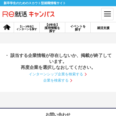
新卒学生のためのスカウト型就職情報サイト
【4年生】
イベントを
【1～3年生】
採用情報を
就活支援
インターンを探す
探す
会員登録
ログイン
探す
会員ID・パスワードを忘れた方はこちら
・ 該当する企業情報が存在しないか、掲載が終了して
探す
います。
再度企業を選択しなおしてください。
インターンシップ企業を検索する
【4年生】
【4年生】
【1～3年生】
採用情報を探す
説明会を探す
インターンを探す
企業を検索する
イベントを探す
スカウト
お知らせ
就活ノウハウ・サポート
お問い合わせ