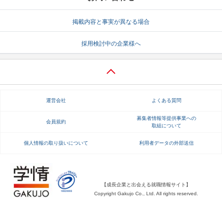
就活支援
就活コラム
掲載内容と事実が異なる場合
就活ノウハウが満載！
お役立ち記事・相談室など
採用検討中の企業様へ
適職診断
就活チャンネル
あなたに合う仕事を診断！
動画で対策講座をチェック
就活ニュースペーパー
よくある質問
運営会社
よくある質問
就活時事ニュースを更新
不明点があればこちら
募集者情報等提供事業への
会員規約
取組について
個人情報の取り扱いについて
利用者データの外部送信
【成長企業と出会える就職情報サイト】
Copyright Gakujo Co., Ltd. All rights reserved.