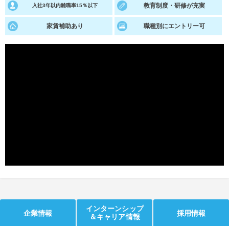
教育制度・研修が充実
入社3年以内離職率15％以下
就活支援
就活コラム
家賃補助あり
職種別にエントリー可
就活ノウハウが満載！
お役立ち記事・相談室など
適職診断
就活チャンネル
あなたに合う仕事を診断！
動画で対策講座をチェック
就活ニュースペーパー
よくある質問
就活時事ニュースを更新
不明点があればこちら
インターンシップ
企業情報
採用情報
＆キャリア情報