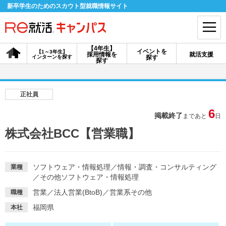
新卒学生のためのスカウト型就職情報サイト
【4年生】
イベントを
【1～3年生】
採用情報を
就活支援
インターンを探す
探す
会員登録
ログイン
探す
会員ID・パスワードを忘れた方はこちら
正社員
探す
6
掲載終了
まであと
日
株式会社BCC【営業職】
【4年生】
【4年生】
【1～3年生】
採用情報を探す
説明会を探す
インターンを探す
ソフトウェア・情報処理
／
情報・調査・コンサルティング
業種
／
その他ソフトウェア・情報処理
イベントを探す
スカウト
お知らせ
営業
／
法人営業(BtoB)
／
営業系その他
職種
福岡県
本社
就活ノウハウ・サポート