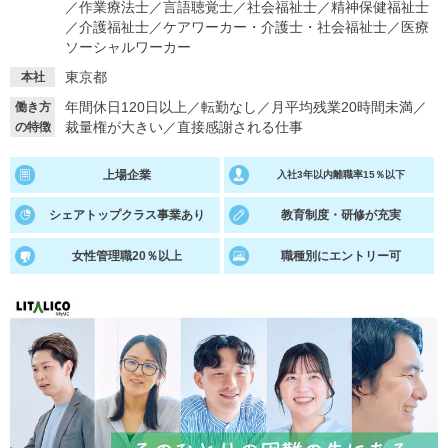
／
作業療法士
／
言語聴覚士
／
社会福祉士
／
精神保健福祉士
／
介護福祉士
／
ケアワーカー・介護士・社会福祉士
／
医療
就活支援
就活コラム
ソーシャルワーカー
就活ノウハウが満載！
お役立ち記事・相談室など
東京都
本社
年間休日120日以上
／
転勤なし
／
月平均残業20時間未満
／
働き方
適職診断
就活チャンネル
裁量権が大きい
／
直接感謝される仕事
の特徴
あなたに合う仕事を診断！
動画で対策講座をチェック
上場企業
入社3年以内離職率15％以下
就活ニュースペーパー
よくある質問
就活時事ニュースを更新
不明点があればこちら
シェアトップクラス事業あり
教育制度・研修が充実
女性管理職20％以上
職種別にエントリー可