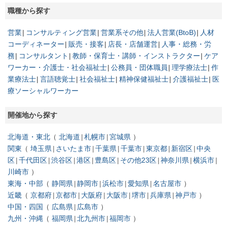
職種から探す
営業
コンサルティング営業
営業系その他
法人営業(BtoB)
人材
コーディネーター
販売・接客
店長・店舗運営
人事・総務・労
務
コンサルタント
教師・保育士・講師・インストラクター
ケア
ワーカー・介護士・社会福祉士
公務員・団体職員
理学療法士
作
業療法士
言語聴覚士
社会福祉士
精神保健福祉士
介護福祉士
医
療ソーシャルワーカー
開催地から探す
北海道・東北
北海道
札幌市
宮城県
関東
埼玉県
さいたま市
千葉県
千葉市
東京都
新宿区
中央
区
千代田区
渋谷区
港区
豊島区
その他23区
神奈川県
横浜市
川崎市
東海・中部
静岡県
静岡市
浜松市
愛知県
名古屋市
近畿
京都府
京都市
大阪府
大阪市
堺市
兵庫県
神戸市
中国・四国
広島県
広島市
九州・沖縄
福岡県
北九州市
福岡市