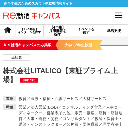
新卒学生のためのスカウト型就職情報サイト
【4年生】
イベントを
【1～3年生】
採用情報を
就活支援
インターンを探す
探す
会員登録
ログイン
探す
Ｒｅ就活キャンパスのみ掲載
大学1,2年生歓迎
会員ID・パスワードを忘れた方はこちら
正社員
探す
株式会社LITALICO【東証プライム上
場】
UPDATE
【4年生】
【4年生】
【1～3年生】
採用情報を探す
説明会を探す
インターンを探す
教育
／
医療・福祉・介護サービス
／
人材サービス
業種
イベントを探す
スカウト
お知らせ
営業
／
法人営業(BtoB)
／
コンサルティング営業
／
人材コー
職種
ディネーター
／
営業系その他
／
販売・接客
／
店長・店舗運
営
／
人事・総務・労務
／
コンサルタント
／
教師・保育士・
就活ノウハウ・サポート
講師・インストラクター
／
公務員・団体職員
／
理学療法士