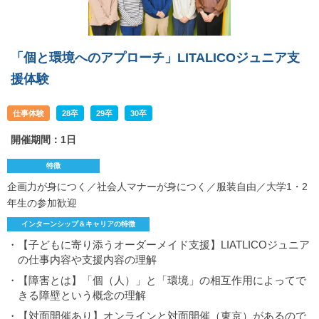
「個と環境へのアプローチ」LITALICOジュニア支
援体験
仕事体験
28卒
29卒
30卒
開催期間：1日
特徴
企画力が身につく／社会人マナーが身につく／服装自由／大学1・2
年生の参加歓迎
インターンシップ＆キャリアの特徴
・【子どもに寄り添うオーダーメイド支援】LIATLICOジュニア
の仕事内容や支援内容の理解
・【障害とは】「個（人）」と「環境」の相互作用によってで
きる障壁という概念の理解
・【対面開催あり】オンラインと対面開催（東京）があるので