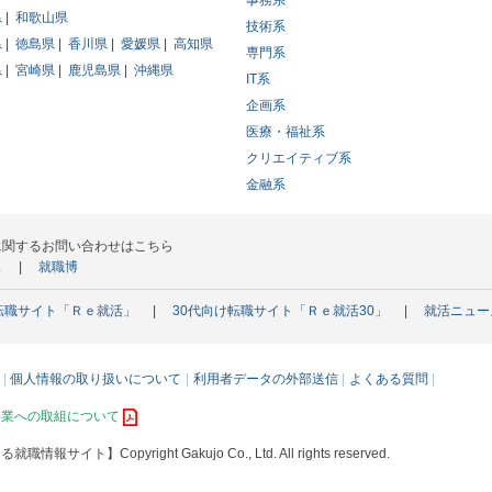
事務系
県
和歌山県
技術系
県
徳島県
香川県
愛媛県
高知県
専門系
県
宮崎県
鹿児島県
沖縄県
IT系
企画系
医療・福祉系
クリエイティブ系
金融系
に関するお問い合わせはこちら
ス
就職博
転職サイト「Ｒｅ就活」
30代向け転職サイト「Ｒｅ就活30」
就活ニュー
個人情報の取り扱いについて
利用者データの外部送信
よくある質問
事業への取組について
える就職情報サイト】
Copyright Gakujo Co., Ltd. All rights reserved.