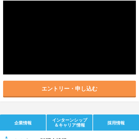
就活支援
就活コラム
就活ノウハウが満載！
お役立ち記事・相談室など
適職診断
就活チャンネル
あなたに合う仕事を診断！
動画で対策講座をチェック
就活ニュースペーパー
よくある質問
就活時事ニュースを更新
不明点があればこちら
エントリー・申し込む
インターンシップ
企業情報
採用情報
＆キャリア情報