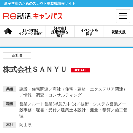
新卒学生のためのスカウト型就職情報サイト
【4年生】
イベントを
【1～3年生】
採用情報を
就活支援
インターンを探す
探す
会員登録
ログイン
探す
会員ID・パスワードを忘れた方はこちら
正社員
探す
株式会社ＳＡＮＹＵ
UPDATE
【4年生】
【4年生】
【1～3年生】
採用情報を探す
説明会を探す
インターンを探す
建設・住宅関連
／
商社（住宅・建材・エクステリア関連）
業種
／
情報・調査・コンサルティング
営業
／
ルート営業(得意先中心)
／
技術・システム営業
／
一
職種
イベントを探す
般事務・秘書・受付
／
スカウト
建築土木設計・測量・積算
お知らせ
／
施工管
理
岡山県
本社
就活ノウハウ・サポート