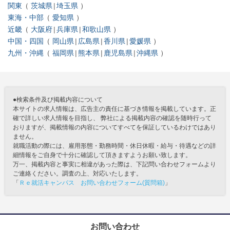
関東
茨城県
埼玉県
東海・中部
愛知県
近畿
大阪府
兵庫県
和歌山県
中国・四国
岡山県
広島県
香川県
愛媛県
九州・沖縄
福岡県
熊本県
鹿児島県
沖縄県
●検索条件及び掲載内容について
本サイトの求人情報は、広告主の責任に基づき情報を掲載しています。正
確で詳しい求人情報を目指し、 弊社による掲載内容の確認を随時行って
おりますが、掲載情報の内容についてすべてを保証しているわけではあり
ません。
就職活動の際には、雇用形態・勤務時間・休日休暇・給与・待遇などの詳
細情報をご自身で十分に確認して頂きますようお願い致します。
万一、掲載内容と事実に相違があった際は、下記問い合わせフォームより
ご連絡ください。調査の上、対応いたします。
「
Ｒｅ就活キャンパス お問い合わせフォーム(質問箱)
」
お問い合わせ