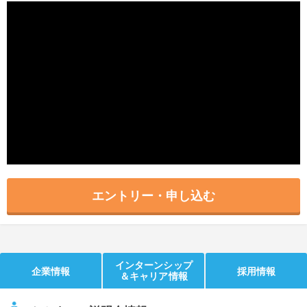
就活支援
就活コラム
就活ノウハウが満載！
お役立ち記事・相談室など
適職診断
就活チャンネル
あなたに合う仕事を診断！
動画で対策講座をチェック
就活ニュースペーパー
よくある質問
就活時事ニュースを更新
不明点があればこちら
エントリー・申し込む
インターンシップ
企業情報
採用情報
＆キャリア情報