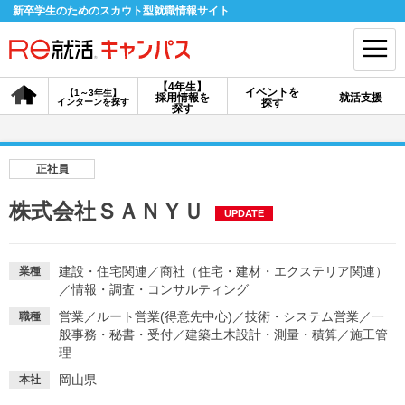
新卒学生のためのスカウト型就職情報サイト
【4年生】
イベントを
【1～3年生】
採用情報を
就活支援
インターンを探す
探す
会員登録
ログイン
探す
会員ID・パスワードを忘れた方はこちら
正社員
探す
株式会社ＳＡＮＹＵ
UPDATE
【4年生】
【4年生】
【1～3年生】
採用情報を探す
説明会を探す
インターンを探す
建設・住宅関連
／
商社（住宅・建材・エクステリア関連）
業種
／
情報・調査・コンサルティング
営業
／
ルート営業(得意先中心)
／
技術・システム営業
／
一
職種
イベントを探す
般事務・秘書・受付
／
スカウト
建築土木設計・測量・積算
お知らせ
／
施工管
理
岡山県
本社
就活ノウハウ・サポート