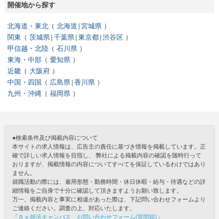
開催地から探す
北海道・東北
北海道
宮城県
関東
茨城県
千葉県
東京都
渋谷区
甲信越・北陸
石川県
東海・中部
愛知県
近畿
大阪府
中国・四国
広島県
香川県
九州・沖縄
福岡県
●検索条件及び掲載内容について
本サイトの求人情報は、広告主の責任に基づき情報を掲載しています。正
確で詳しい求人情報を目指し、 弊社による掲載内容の確認を随時行って
おりますが、掲載情報の内容についてすべてを保証しているわけではあり
ません。
就職活動の際には、雇用形態・勤務時間・休日休暇・給与・待遇などの詳
細情報をご自身で十分に確認して頂きますようお願い致します。
万一、掲載内容と事実に相違があった際は、下記問い合わせフォームより
ご連絡ください。調査の上、対応いたします。
「
Ｒｅ就活キャンパス お問い合わせフォーム(質問箱)
」