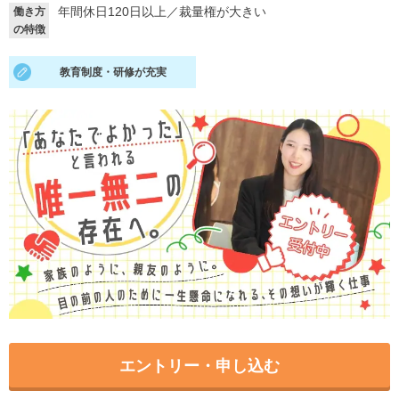
年間休日120日以上
／
裁量権が大きい
働き方
の特徴
就活支援
就活コラム
就活ノウハウが満載！
お役立ち記事・相談室など
教育制度・研修が充実
適職診断
就活チャンネル
あなたに合う仕事を診断！
動画で対策講座をチェック
就活ニュースペーパー
よくある質問
就活時事ニュースを更新
不明点があればこちら
エントリー・申し込む