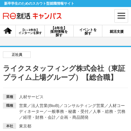
新卒学生のためのスカウト型就職情報サイト
【4年生】
イベントを
【1～3年生】
採用情報を
就活支援
インターンを探す
探す
会員登録
ログイン
探す
会員ID・パスワードを忘れた方はこちら
正社員
探す
ライクスタッフィング株式会社（東証
プライム上場グループ）【総合職】
【4年生】
【4年生】
【1～3年生】
採用情報を探す
説明会を探す
インターンを探す
人材サービス
業種
営業
／
法人営業(BtoB)
／
コンサルティング営業
／
人材コー
職種
イベントを探す
スカウト
お知らせ
ディネーター
／
一般事務・秘書・受付
／
人事・総務・労務
／
経理・財務・会計
／
企画・商品開発
就活ノウハウ・サポート
東京都
本社