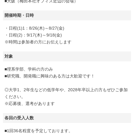
■大阪（梅田本社オフィス近辺の会場）
開催時期・日時
・日程(1)1：8/26(木)～8/27(金)
・日程(2)：9/17(木)～9/18(金)
※時間は参加者の方にお伝えします
対象
■理系学部、学科の方のみ
■研究職、開発職に興味のある方は大歓迎です！
◎大学1、2年生などの低学年や、2028年卒以上の方もぜひご参加
ください。
※応募後、選考があります
各回の受入人数
■1回36名程度を予定しております。