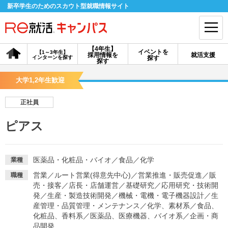
新卒学生のためのスカウト型就職情報サイト
【4年生】
イベントを
【1～3年生】
採用情報を
就活支援
インターンを探す
探す
会員登録
ログイン
探す
大学1,2年生歓迎
会員ID・パスワードを忘れた方はこちら
正社員
探す
ピアス
【4年生】
【4年生】
【1～3年生】
採用情報を探す
説明会を探す
インターンを探す
医薬品・化粧品・バイオ
／
食品
／
化学
業種
営業
／
ルート営業(得意先中心)
／
営業推進・販売促進
／
販
職種
売・接客
／
店長・店舗運営
／
基礎研究
／
応用研究・技術開
イベントを探す
スカウト
お知らせ
発
／
生産・製造技術開発
／
機械・電機・電子機器設計
／
生
産管理・品質管理・メンテナンス
／
化学、素材系
／
食品、
化粧品、香料系
／
医薬品、医療機器、バイオ系
／
企画・商
就活ノウハウ・サポート
品開発