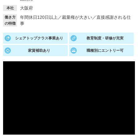
大阪府
本社
就活支援
就活コラム
年間休日120日以上
／
裁量権が大きい
／
直接感謝される仕
働き方
就活ノウハウが満載！
お役立ち記事・相談室など
事
の特徴
適職診断
就活チャンネル
シェアトップクラス事業あり
教育制度・研修が充実
あなたに合う仕事を診断！
動画で対策講座をチェック
家賃補助あり
職種別にエントリー可
就活ニュースペーパー
よくある質問
就活時事ニュースを更新
不明点があればこちら