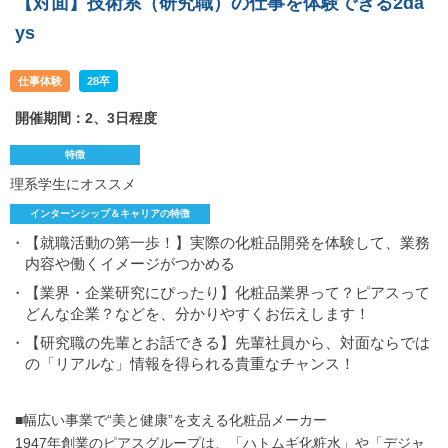
【対面】技術系（研究職）の仕事を体験できる2da
ys
仕事体験
28卒
開催期間：2、3日程度
特徴
理系学生にオススメ
インターンシップ＆キャリアの特徴
・【就職活動の第一歩！】実際の化粧品開発を体験して、業務
内容や働くイメージがつかめる
・【業界・企業研究にぴったり】化粧品業界って？ピアスって
どんな企業？などを、分かりやすくお伝えします！
・【研究職の先輩とお話できる】先輩社員から、対面ならでは
の「リアルな」情報を得られる貴重なチャンス！
■幅広い事業で“美と健康”を支える化粧品メーカー
1947年創業のピアスグループは、「ハトムギ化粧水」や「デジャ