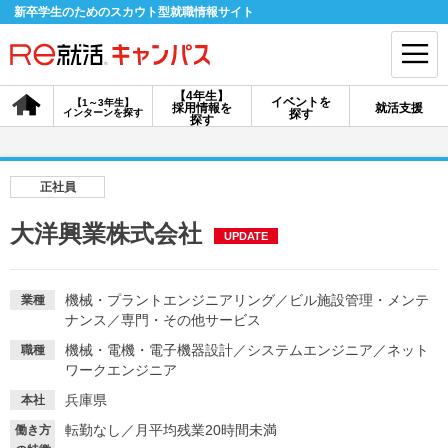
新卒学生のためのスカウト型就職情報サイト
【4年生】
イベントを
【1～3年生】
採用情報を
就活支援
インターンを探す
探す
会員登録
ログイン
探す
会員ID・パスワードを忘れた方はこちら
正社員
探す
大洋興業株式会社
UPDATE
【4年生】
【4年生】
【1～3年生】
採用情報を探す
説明会を探す
インターンを探す
機械・プラントエンジニアリング
／
ビル施設管理・メンテ
業種
ナンス
／
専門・その他サービス
機械・電機・電子機器設計
／
システムエンジニア
／
ネット
職種
イベントを探す
ワークエンジニア
スカウト
お知らせ
兵庫県
本社
転勤なし
／
月平均残業20時間未満
就活ノウハウ・サポート
働き方