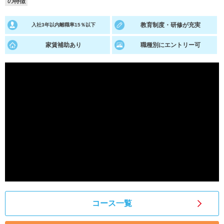
の特徴
就活支援
就活コラム
教育制度・研修が充実
入社3年以内離職率15％以下
就活ノウハウが満載！
お役立ち記事・相談室など
家賃補助あり
職種別にエントリー可
適職診断
就活チャンネル
あなたに合う仕事を診断！
動画で対策講座をチェック
就活ニュースペーパー
よくある質問
就活時事ニュースを更新
不明点があればこちら
コース一覧