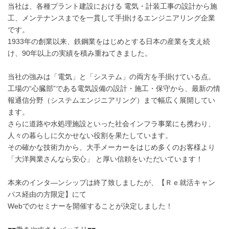
当社は、各種プラント建設における 電気・計装工事の設計から施
工、メンテナンスまでを一貫して手掛けるエンジニアリング企業
です。
1933年の創業以来、鉄鋼業をはじめとする日本の産業を支え続
け、90年以上の実績を積み重ねてきました。
当社の強みは「電気」と「システム」の両方を手掛けている点。
工場の“心臓部”である電気設備の設計・施工・保守から、最新の情
報通信分野（システムエンジニアリング）まで幅広く展開してい
ます。
さらに道路や水処理施設といった社会インフラ事業にも携わり、
人々の暮らしに欠かせない役割を果たしています。
その確かな技術力から、大手メーカーをはじめ多くのお客様より
「大洋興業さんなら安心」 と厚い信頼をいただいています！
本来のインタ―ンシップは終了致しましたが、【Ｒｅ就活キャン
パス経由の方限定】にて
Webでのセミナーを開催することが決定しました！