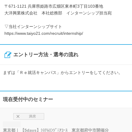
〒671-1121 兵庫県姫路市広畑区東本町3丁目103番地
大洋興業株式会社 本社総務部 インターンシップ担当宛
▽当社インターンシップサイト
https://www.taiyo21.com/recruit/internship/
エントリー方法・選考の流れ
まずは「Ｒｅ就活キャンパス」からエントリーをしてください。
現在受付中のセミナー
満席
東京都
【5days】ｼｽﾃﾑｴﾝｼﾞﾆｱｺｰｽ 東京都府中市開催分