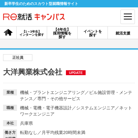
新卒学生のためのスカウト型就職情報サイト
【4年生】
イベントを
【1～3年生】
採用情報を
就活支援
インターンを探す
探す
会員登録
ログイン
探す
会員ID・パスワードを忘れた方はこちら
正社員
探す
大洋興業株式会社
UPDATE
【4年生】
【4年生】
【1～3年生】
採用情報を探す
説明会を探す
インターンを探す
機械・プラントエンジニアリング
／
ビル施設管理・メンテ
業種
ナンス
／
専門・その他サービス
機械・電機・電子機器設計
／
システムエンジニア
／
ネット
職種
イベントを探す
ワークエンジニア
スカウト
お知らせ
兵庫県
本社
転勤なし
／
月平均残業20時間未満
就活ノウハウ・サポート
働き方