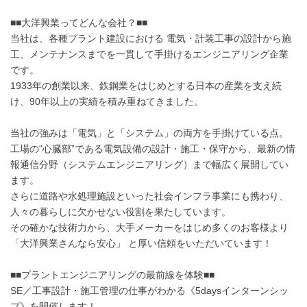
■■大洋興業ってどんな会社？■■
当社は、各種プラント建設における 電気・計装工事の設計から施
工、メンテナンスまでを一貫して手掛けるエンジニアリング企業
です。
1933年の創業以来、鉄鋼業をはじめとする日本の産業を支え続
け、90年以上の実績を積み重ねてきました。
当社の強みは「電気」と「システム」の両方を手掛けている点。
工場の“心臓部”である電気設備の設計・施工・保守から、最新の情
報通信分野（システムエンジニアリング）まで幅広く展開してい
ます。
さらに道路や水処理施設といった社会インフラ事業にも携わり、
人々の暮らしに欠かせない役割を果たしています。
その確かな技術力から、大手メーカーをはじめ多くのお客様より
「大洋興業さんなら安心」 と厚い信頼をいただいています！
■■プラントエンジニアリングの最前線を体験■■
SE／工事設計・施工管理の仕事がわかる《5daysインターンシッ
プ》を開催します！