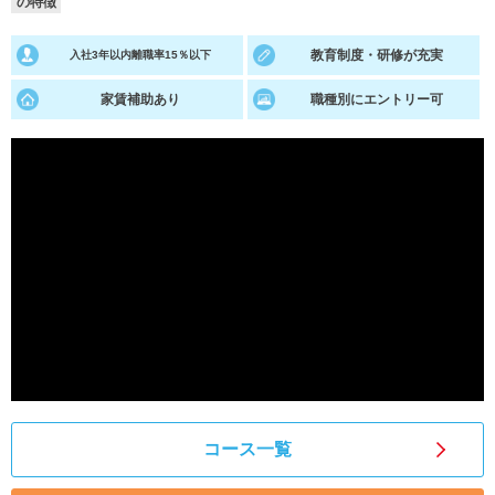
の特徴
就活支援
就活コラム
教育制度・研修が充実
入社3年以内離職率15％以下
就活ノウハウが満載！
お役立ち記事・相談室など
家賃補助あり
職種別にエントリー可
適職診断
就活チャンネル
あなたに合う仕事を診断！
動画で対策講座をチェック
就活ニュースペーパー
よくある質問
就活時事ニュースを更新
不明点があればこちら
コース一覧