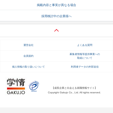
掲載内容と事実が異なる場合
就活支援
就活コラム
採用検討中の企業様へ
就活ノウハウが満載！
お役立ち記事・相談室など
適職診断
就活チャンネル
あなたに合う仕事を診断！
動画で対策講座をチェック
運営会社
よくある質問
就活ニュースペーパー
よくある質問
就活時事ニュースを更新
不明点があればこちら
募集者情報等提供事業への
会員規約
取組について
個人情報の取り扱いについて
利用者データの外部送信
【成長企業と出会える就職情報サイト】
Copyright Gakujo Co., Ltd. All rights reserved.