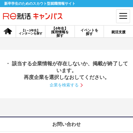
新卒学生のためのスカウト型就職情報サイト
【4年生】
イベントを
【1～3年生】
採用情報を
就活支援
インターンを探す
探す
会員登録
ログイン
探す
会員ID・パスワードを忘れた方はこちら
・ 該当する企業情報が存在しないか、掲載が終了して
探す
います。
再度企業を選択しなおしてください。
企業を検索する
【4年生】
【4年生】
【1～3年生】
採用情報を探す
説明会を探す
インターンを探す
イベントを探す
スカウト
お知らせ
お問い合わせ
就活ノウハウ・サポート