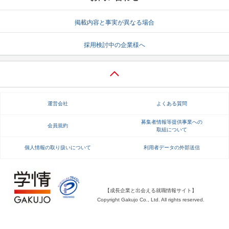
就活支援
就活コラム
掲載内容と事実が異なる場合
就活ノウハウが満載！
お役立ち記事・相談室など
採用検討中の企業様へ
適職診断
就活チャンネル
あなたに合う仕事を診断！
動画で対策講座をチェック
就活ニュースペーパー
よくある質問
運営会社
よくある質問
就活時事ニュースを更新
不明点があればこちら
募集者情報等提供事業への
会員規約
取組について
個人情報の取り扱いについて
利用者データの外部送信
【成長企業と出会える就職情報サイト】
Copyright Gakujo Co., Ltd. All rights reserved.