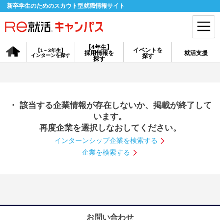
新卒学生のためのスカウト型就職情報サイト
【4年生】
イベントを
【1～3年生】
採用情報を
就活支援
インターンを探す
探す
会員登録
ログイン
探す
会員ID・パスワードを忘れた方はこちら
・ 該当する企業情報が存在しないか、掲載が終了して
探す
います。
再度企業を選択しなおしてください。
インターンシップ企業を検索する
【4年生】
【4年生】
【1～3年生】
採用情報を探す
説明会を探す
インターンを探す
企業を検索する
イベントを探す
スカウト
お知らせ
就活ノウハウ・サポート
お問い合わせ