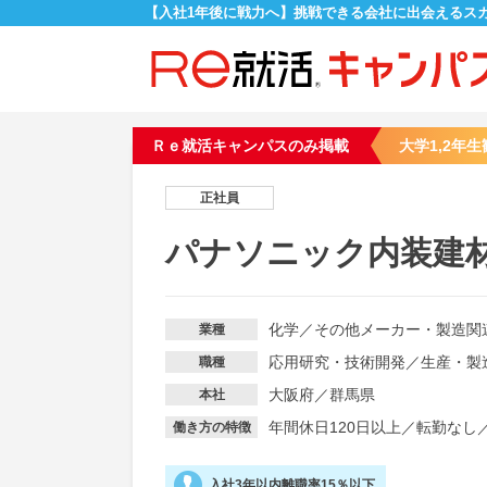
【入社1年後に戦力へ】挑戦できる会社に出会えるス
Ｒｅ就活キャンパスのみ掲載
大学1,2年生
正社員
パナソニック内装建
化学
／
その他メーカー・製造関
業種
応用研究・技術開発
／
生産・製
職種
大阪府／群馬県
本社
年間休日120日以上
／
転勤なし
働き方の特徴
入社3年以内離職率15％以下