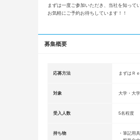
まずは一度ご参加いただき、当社を知って
お気軽にご予約お待ちしています！！
募集概要
応募方法
まずはＲ
対象
大学・大学
受入人数
5名程度
持ち物
・筆記用