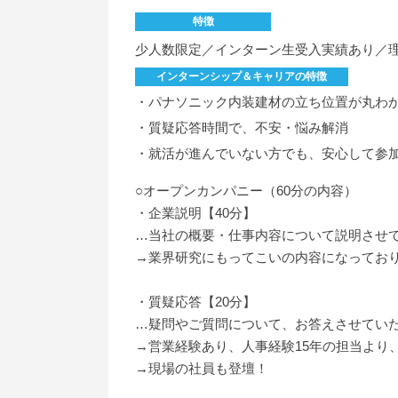
特徴
少人数限定／インターン生受入実績あり／理
インターンシップ＆キャリアの特徴
・パナソニック内装建材の立ち位置が丸わ
・質疑応答時間で、不安・悩み解消
・就活が進んでいない方でも、安心して参
○オープンカンパニー（60分の内容）
・企業説明【40分】
…当社の概要・仕事内容について説明させ
→業界研究にもってこいの内容になってお
・質疑応答【20分】
…疑問やご質問について、お答えさせてい
→営業経験あり、人事経験15年の担当より
→現場の社員も登壇！