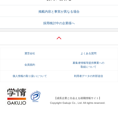
就活支援
就活コラム
掲載内容と事実が異なる場合
就活ノウハウが満載！
お役立ち記事・相談室など
採用検討中の企業様へ
適職診断
就活チャンネル
あなたに合う仕事を診断！
動画で対策講座をチェック
就活ニュースペーパー
よくある質問
運営会社
よくある質問
就活時事ニュースを更新
不明点があればこちら
募集者情報等提供事業への
会員規約
取組について
個人情報の取り扱いについて
利用者データの外部送信
【成長企業と出会える就職情報サイト】
Copyright Gakujo Co., Ltd. All rights reserved.