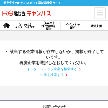
新卒学生のためのスカウト型就職情報サイト
【4年生】
イベントを
【1～3年生】
採用情報を
就活支援
インターンを探す
探す
会員登録
ログイン
探す
会員ID・パスワードを忘れた方はこちら
・ 該当する企業情報が存在しないか、掲載が終了して
探す
います。
再度企業を選択しなおしてください。
インターンシップ企業を検索する
【4年生】
【4年生】
【1～3年生】
採用情報を探す
説明会を探す
インターンを探す
企業を検索する
イベントを探す
スカウト
お知らせ
就活ノウハウ・サポート
お問い合わせ