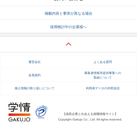
就活支援
就活コラム
掲載内容と事実が異なる場合
就活ノウハウが満載！
お役立ち記事・相談室など
採用検討中の企業様へ
適職診断
就活チャンネル
あなたに合う仕事を診断！
動画で対策講座をチェック
就活ニュースペーパー
よくある質問
運営会社
よくある質問
就活時事ニュースを更新
不明点があればこちら
募集者情報等提供事業への
会員規約
取組について
個人情報の取り扱いについて
利用者データの外部送信
【成長企業と出会える就職情報サイト】
Copyright Gakujo Co., Ltd. All rights reserved.