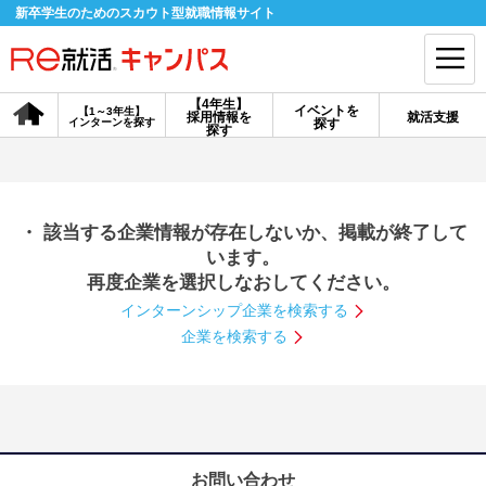
新卒学生のためのスカウト型就職情報サイト
【4年生】
イベントを
【1～3年生】
採用情報を
就活支援
インターンを探す
探す
会員登録
ログイン
探す
会員ID・パスワードを忘れた方はこちら
・ 該当する企業情報が存在しないか、掲載が終了して
探す
います。
再度企業を選択しなおしてください。
インターンシップ企業を検索する
【4年生】
【4年生】
【1～3年生】
採用情報を探す
説明会を探す
インターンを探す
企業を検索する
イベントを探す
スカウト
お知らせ
就活ノウハウ・サポート
お問い合わせ