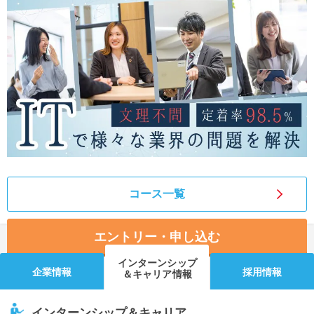
就活支援
就活コラム
就活ノウハウが満載！
お役立ち記事・相談室など
適職診断
就活チャンネル
あなたに合う仕事を診断！
動画で対策講座をチェック
就活ニュースペーパー
よくある質問
就活時事ニュースを更新
不明点があればこちら
コース一覧
エントリー・申し込む
インターンシップ
企業情報
採用情報
＆キャリア情報
インターンシップ＆キャリア