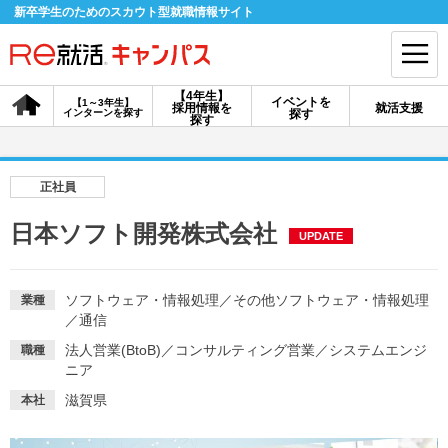
新卒学生のためのスカウト型就職情報サイト
【4年生】
イベントを
【1～3年生】
採用情報を
就活支援
インターンを探す
探す
会員登録
ログイン
探す
会員ID・パスワードを忘れた方はこちら
正社員
探す
日本ソフト開発株式会社
UPDATE
【4年生】
【4年生】
【1～3年生】
採用情報を探す
説明会を探す
インターンを探す
ソフトウェア・情報処理
／
その他ソフトウェア・情報処理
業種
／
通信
法人営業(BtoB)
／
コンサルティング営業
／
システムエンジ
職種
イベントを探す
ニア
スカウト
お知らせ
滋賀県
本社
就活ノウハウ・サポート