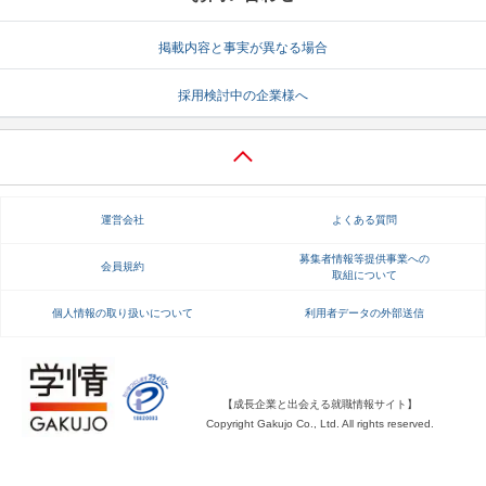
就活支援
就活コラム
掲載内容と事実が異なる場合
就活ノウハウが満載！
お役立ち記事・相談室など
採用検討中の企業様へ
適職診断
就活チャンネル
あなたに合う仕事を診断！
動画で対策講座をチェック
就活ニュースペーパー
よくある質問
運営会社
よくある質問
就活時事ニュースを更新
不明点があればこちら
募集者情報等提供事業への
会員規約
取組について
個人情報の取り扱いについて
利用者データの外部送信
【成長企業と出会える就職情報サイト】
Copyright Gakujo Co., Ltd. All rights reserved.