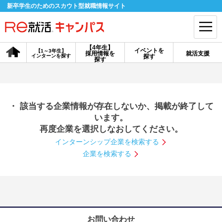
新卒学生のためのスカウト型就職情報サイト
【4年生】
イベントを
【1～3年生】
採用情報を
就活支援
インターンを探す
探す
会員登録
ログイン
探す
会員ID・パスワードを忘れた方はこちら
・ 該当する企業情報が存在しないか、掲載が終了して
探す
います。
再度企業を選択しなおしてください。
インターンシップ企業を検索する
【4年生】
【4年生】
【1～3年生】
採用情報を探す
説明会を探す
インターンを探す
企業を検索する
イベントを探す
スカウト
お知らせ
就活ノウハウ・サポート
お問い合わせ